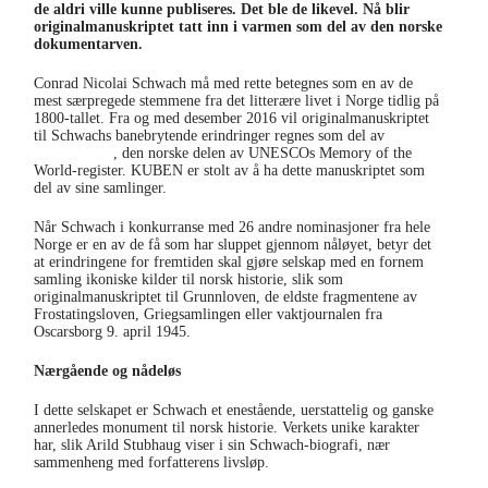
de aldri ville kunne publiseres. Det ble de likevel. Nå blir
originalmanuskriptet tatt inn i varmen som del av den norske
dokumentarven.
Conrad Nicolai Schwach må med rette betegnes som en av de
mest særpregede stemmene fra det litterære livet i Norge tidlig på
1800-tallet. Fra og med desember 2016 vil originalmanuskriptet
til Schwachs banebrytende erindringer regnes som del av
Norges
dokumentarv
, den norske delen av UNESCOs Memory of the
World-register. KUBEN er stolt av å ha dette manuskriptet som
del av sine samlinger.
Når Schwach i konkurranse med 26 andre nominasjoner fra hele
Norge er en av de få som har sluppet gjennom nåløyet, betyr det
at erindringene for fremtiden skal gjøre selskap med en fornem
samling ikoniske kilder til norsk historie, slik som
originalmanuskriptet til Grunnloven, de eldste fragmentene av
Frostatingsloven, Griegsamlingen eller vaktjournalen fra
Oscarsborg 9. april 1945.
Nærgående og nådeløs
I dette selskapet er Schwach et enestående, uerstattelig og ganske
annerledes monument til norsk historie. Verkets unike karakter
har, slik Arild Stubhaug viser i sin Schwach-biografi, nær
sammenheng med forfatterens livsløp.