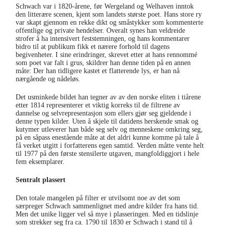
Schwach var i 1820-årene, før Wergeland og Welhaven inntok
den litterære scenen, kjent som landets største poet. Hans store ry
var skapt gjennom en rekke dikt og småstykker som kommenterte
offentlige og private hendelser. Overalt synes han veldreide
strofer å ha intensivert feststemningen, og hans kommentarer
bidro til at publikum fikk et nærere forhold til dagens
begivenheter. I sine erindringer, skrevet etter at hans rennommé
som poet var falt i grus, skildrer han denne tiden på en annen
måte: Der han tidligere kastet et flatterende lys, er han nå
nærgående og nådeløs.
Det usminkede bildet han tegner av av den norske eliten i tiårene
etter 1814 representerer et viktig korreks til de filtrene av
dannelse og selvrepresentasjon som ellers gjør seg gjeldende i
denne typen kilder. Uten å skjele til datidens herskende smak og
kutymer utleverer han både seg selv og menneskene omkring seg,
på en såpass enestående måte at det aldri kunne komme på tale å
få verket utgitt i forfatterens egen samtid. Verden måtte vente helt
til 1977 på den første stensilerte utgaven, mangfoldiggjort i hele
fem eksemplarer.
Sentralt plassert
Den totale mangelen på filter er utvilsomt noe av det som
særpreger Schwach sammenlignet med andre kilder fra hans tid.
Men det unike ligger vel så mye i plasseringen. Med en tidslinje
som strekker seg fra ca. 1790 til 1830 er Schwach i stand til å