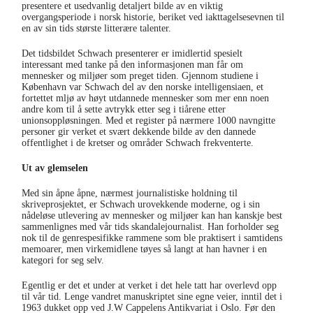
presentere et usedvanlig detaljert bilde av en viktig
overgangsperiode i norsk historie, beriket ved iakttagelsesevnen til
en av sin tids største litterære talenter.
Det tidsbildet Schwach presenterer er imidlertid spesielt
interessant med tanke på den informasjonen man får om
mennesker og miljøer som preget tiden. Gjennom studiene i
København var Schwach del av den norske intelligensiaen, et
fortettet mljø av høyt utdannede mennesker som mer enn noen
andre kom til å sette avtrykk etter seg i tiårene etter
unionsoppløsningen. Med et register på nærmere 1000 navngitte
personer gir verket et svært dekkende bilde av den dannede
offentlighet i de kretser og områder Schwach frekventerte.
Ut av glemselen
Med sin åpne åpne, nærmest journalistiske holdning til
skriveprosjektet, er Schwach urovekkende moderne, og i sin
nådeløse utlevering av mennesker og miljøer kan han kanskje best
sammenlignes med vår tids skandalejournalist. Han forholder seg
nok til de genrespesifikke rammene som ble praktisert i samtidens
memoarer, men virkemidlene tøyes så langt at han havner i en
kategori for seg selv.
Egentlig er det et under at verket i det hele tatt har overlevd opp
til vår tid. Lenge vandret manuskriptet sine egne veier, inntil det i
1963 dukket opp ved J.W Cappelens Antikvariat i Oslo. Før den