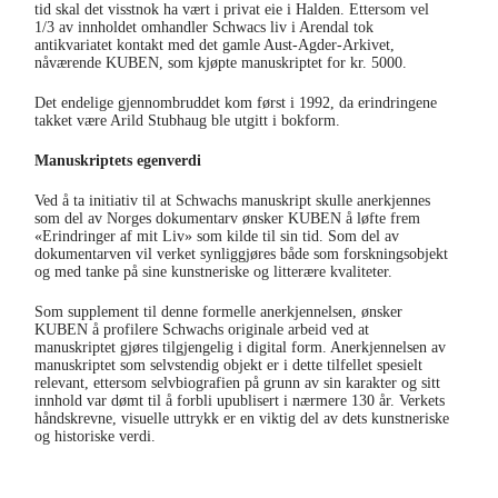
tid skal det visstnok ha vært i privat eie i Halden. Ettersom vel
1/3 av innholdet omhandler Schwacs liv i Arendal tok
antikvariatet kontakt med det gamle Aust-Agder-Arkivet,
nåværende KUBEN, som kjøpte manuskriptet for kr. 5000.
Det endelige gjennombruddet kom først i 1992, da erindringene
takket være Arild Stubhaug ble utgitt i bokform.
Manuskriptets egenverdi
Ved å ta initiativ til at Schwachs manuskript skulle anerkjennes
som del av Norges dokumentarv ønsker KUBEN å løfte frem
«Erindringer af mit Liv» som kilde til sin tid. Som del av
dokumentarven vil verket synliggjøres både som forskningsobjekt
og med tanke på sine kunstneriske og litterære kvaliteter.
Som supplement til denne formelle anerkjennelsen, ønsker
KUBEN å profilere Schwachs originale arbeid ved at
manuskriptet gjøres tilgjengelig i digital form. Anerkjennelsen av
manuskriptet som selvstendig objekt er i dette tilfellet spesielt
relevant, ettersom selvbiografien på grunn av sin karakter og sitt
innhold var dømt til å forbli upublisert i nærmere 130 år. Verkets
håndskrevne, visuelle uttrykk er en viktig del av dets kunstneriske
og historiske verdi.
En digitalisert versjon av håndskriftet finner du her