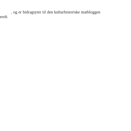
and.no
, og er bidragsyter til den kulturhistoriske matbloggen
erelt.