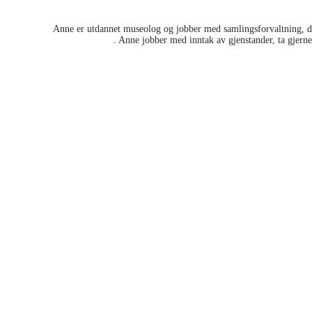
Anne er utdannet museolog og jobber med samlingsforvaltning, di
www.oselia.no
. Anne jobber med inntak av gjenstander, ta gjern