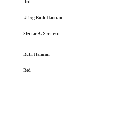
Red.
Pusnes verft
Ulf og Ruth Hamran
Skipsprestens ostindiske koppestell
Steinar A. Sörensen
Aendalitter under fremmede himmelstrøk - notater omkring noen e
Aust-Agder-Museet
Ruth Hamran
Skonnertbrigg " Alexander Møller" av Grimstad
Red.
Dampskibet "Constitutionen" og "den sande Tid"