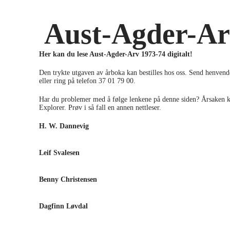
Aust-Agder-Ar
Her kan du lese Aust-Agder-Arv 1973-74 digitalt!
Den trykte utgaven av årboka kan bestilles hos oss. Send henven
eller ring på telefon 37 01 79 00.
Har du problemer med å følge lenkene på denne siden? Årsaken k
Explorer. Prøv i så fall en annen nettleser.
H. W. Dannevig
Fiske- og redskapsutviklingen på Sølandskysten
Leif Svalesen
Trefningen ved Buskjærsteinen 1812
Benny Christensen
"Kiøbenhavn", en ostindiafarer fra Arendal
Dagfinn Løvdal
Skipsbyggmester Halvor Thomassen Riiber og hans livsverk