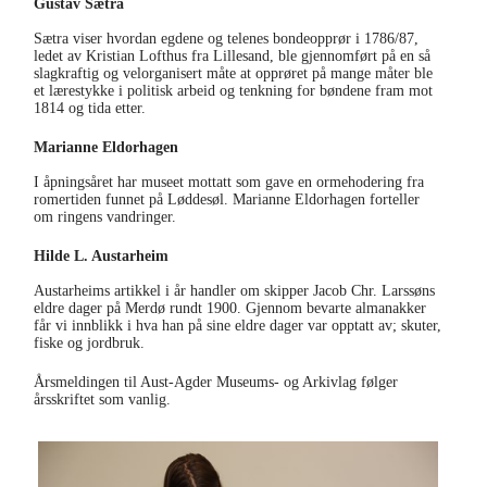
Gustav Sætra
Lofthusopprøret 1786/87
Sætra viser hvordan egdene og telenes bondeopprør i 1786/87,
ledet av Kristian Lofthus fra Lillesand, ble gjennomført på en så
slagkraftig og velorganisert måte at opprøret på mange måter ble
et lærestykke i politisk arbeid og tenkning for bøndene fram mot
1814 og tida etter.
Marianne Eldorhagen
Ta den ring og la den vandre
I åpningsåret har museet mottatt som gave en ormehodering fra
romertiden funnet på Løddesøl. Marianne Eldorhagen forteller
om ringens vandringer.
Hilde L. Austarheim
Skuter, fiske og jordbruk
Austarheims artikkel i år handler om skipper Jacob Chr. Larssøns
eldre dager på Merdø rundt 1900. Gjennom bevarte almanakker
får vi innblikk i hva han på sine eldre dager var opptatt av; skuter,
fiske og jordbruk.
Årsmeldingen til Aust-Agder Museums- og Arkivlag følger
årsskriftet som vanlig.