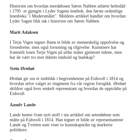
Losen og kapellmesteren
Historien om hvordan merdølosen Søren Nabben utførte heltedåd
i 1795 er gjengitt i Lyder Sagens lesebok, den første ordentlige
lesesboka "i Modersmålet". Moldens artikkel handler om hvordan
Lyder Sagen fikk tak i historien om Søren Nabben.
Marit Aslaksen
Terje Vigen - teksten og bildene
I Terje Vigen tegner Ibsen et bilde av menneskelig oppofrelse og
fornedrelse, men også forsoning og tilgivelse. Kunstnere har
framstilt losen Terje Vigen på ulike måter gjennom tidene, men
har de vært tro mot diktets innhold og budskap?
Stein Ørnhøi
Aust-Egder på Eidsvoll og valgfusk på Agder
Ørnhøi gir oss et innblikk i begivenhetene på Eidsvoll i 1814 og
hvordan selve valget av tingmenn fra vår region foregikk. Ørnhøi
skildrer også hver emkelt representant og hvordan de opptrådte på
Eidsvoll.
Aasulv Lande
Bønder frå Råbyggelaget på Eidsvoll 1814
Lande henter fram nytt stoff i sin artikkel om setesdølene som
måtte på Eidsvoll i 1814. Han tegner et bilde av representantene
Lande og Tveiten som viser to kunnskapsrike og markerte
politikere.