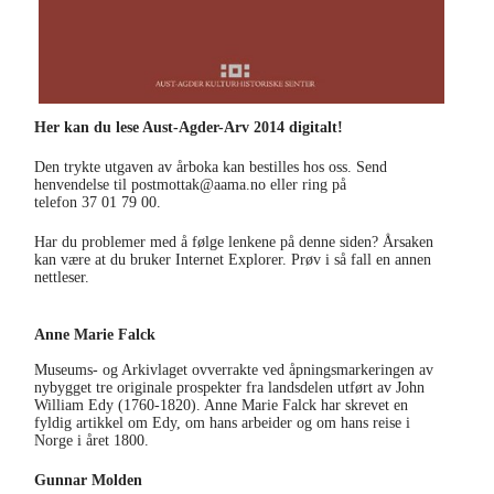
Her kan du lese Aust-Agder-Arv 2014 digitalt!
Den trykte utgaven av årboka kan bestilles hos oss. Send
henvendelse til postmottak@aama.no eller ring på
telefon
37 01 79 00.
Har du problemer med å følge lenkene på denne siden? Årsaken
kan være at du bruker Internet Explorer. Prøv i så fall en annen
nettleser.
Anne Marie Falck
En gave fra Aust-Agder Museums- og Arkivlag
Museums- og Arkivlaget ovverrakte ved åpningsmarkeringen av
nybygget tre originale prospekter fra landsdelen utført av John
William Edy (1760-1820). Anne Marie Falck har skrevet en
fyldig artikkel om Edy, om hans arbeider og om hans reise i
Norge i året 1800.
Gunnar Molden