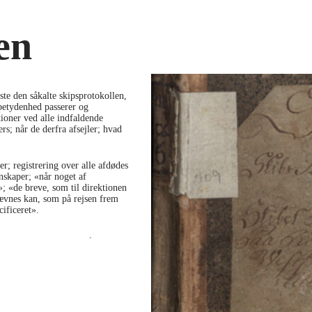
en
ste den såkalte skipsprotokollen,
 betydenhed passerer og
tioner ved alle indfaldende
rs; når de derfra afsejler; hvad
r; registrering over alle afdødes
nskaper; «når noget af
»; «de breve, som til direktionen
ævnes kan, som på rejsen frem
ificeret».
eiske handelskompagnier
.