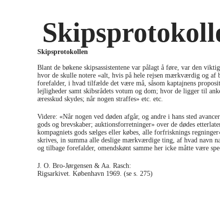
Skipsprotokoll
Skipsprotokollen
Blant de bøkene skipsassistentene var pålagt å føre, var den viktig
hvor de skulle notere «alt, hvis på hele rejsen mærkværdig og af
forefalder, i hvad tilfælde det være må, såsom kaptajnens proposi
lejligheder samt skibsrådets votum og dom; hvor de ligger til anke
æresskud skydes; når nogen straffes» etc. etc.
Videre: «Når nogen ved døden afgår, og andre i hans sted avancere
gods og brevskaber; auktionsforretninger» over de dødes etterlate
kompagniets gods sælges eller købes, alle forfrisknings regninger
skrives, in summa alle deslige mærkværdige ting, af hvad navn n
og tilbage forefalder, omendskønt samme her icke måtte være spec
J. O. Bro-Jørgensen & Aa. Rasch:
Asiatiske, vestindiske og guin
Rigsarkivet. København 1969. (se s. 275)