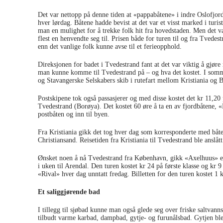
Det var nettopp på denne tiden at «pappabåtene» i indre Oslofjorde
hver lørdag. Båtene hadde bevist at det var et visst marked i turi
man en mulighet for å trekke folk hit fra hovedstaden. Men det va
flest en henvendte seg til. Prisen både for turen til og fra Tvede
enn det vanlige folk kunne avse til et ferieopphold.
Direksjonen for badet i Tvedestrand fant at det var viktig å gjøre 
man kunne komme til Tvedestrand på – og hva det kostet. I somm
og Stavangerske Selskabers skib i rutefart mellom Kristiania og 
Postskipene tok også passasjerer og med disse kostet det kr 11,20 på
Tvedestrand (Borøya). Det kostet 60 øre å ta en av fjordbåtene, «
postbåten og inn til byen.
Fra Kristiania gikk det tog hver dag som korresponderte med bå
Christiansand. Reisetiden fra Kristiania til Tvedestrand ble anslåt
Ønsket noen å nå Tvedestrand fra København, gikk «Axelhuus» el
i uken til Arendal. Den turen kostet kr 24 på første klasse og kr 9
«Rival» hver dag unntatt fredag. Billetten for den turen kostet 1 
Et saliggjørende bad
I tillegg til sjøbad kunne man også glede seg over friske saltvan
tilbudt varme karbad, dampbad, gytje- og furunålsbad. Gytjen ble e