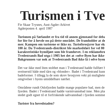
Turismen i Tv
Fie Skaar Trysnes, Aust-Agder-Arkivet
Agderposten 4. april 1987
Turismen på Sørlandet er fra tid til annen gjenstand for deb
for lite for å hevde oss på dette området. De framholder at de
mer. Kampen om turistene er ikke ny. Turistbrosjyrer har eks
100 år. Da Tvedestrands-distriktet ble markedsført for vel 80 
karakteristiske bymiljøet som ble framhevet. I en reklamebr
Tvedestrands Bad utga i 1905 het det at «selve Byen har ikke m
Bakgrunnen var nok at Tvedestrands Bad ikke lå i selve byen,
Det var ikke med liten stolthet man i Tvedestrand hadde fullført b
sveitserstil både med tårn og «blonder». Badet i Tvedestrand kunn
badeformer. I tillegg la de som skrev brosjyren vekt på muligheten
omgivelser i byens umiddelbare nærhet.
Områdene rundt Oslofjorden hadde mange populære bad, men de t
fjorden. Badet i Tvedestrand hadde varmtvannsbad inne. Men pla
stedet godt egnet til et forfriskende saltvannsbad i fjorden sommer
Turister fra hovedstaden?