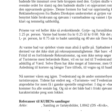
badende ble innsmurt over hele kroppen med den. Gytjen skulle v
svenske ordet for slam) og den badende skulle i et oppvarmet r
den oppvarmede gytjen». Denne formen for bad var opprinnelig 
Reklamebrosjyren fra Badets Direksjon understreket at gytjen var 
benyttet både ferskvann og sjøvann i varmebadene og vannet i fjor
klart og temmelig saltholdig.
Prisene var vel heller ikke så avskrekkende. Gytje- og furunålsba
1.25 pr. person. Varme bad kostet fra kr 0.25 til kr 0.60. Når det
l,- pr. person, kr 0.75 når to badet samtidig og 40 øre når flere b
At varme bad var sjelebot visste man altså å spille på. Sjøbadene
dermed var det ikke slutt på rekreasjonsmulighetene. Hør bare: «F
Fritid til en forfriskende Rekreationstur, og som ikke netop søge
af Turisterne mest befærdede Ruter, vil en tur ind til Tvedestran
adskillig af Værd. Selve Byen har ikke meget af Interesse; men 
Anledning til kortere og længre Ture tilfods, til vogns og til baad
Nå nærmer våren seg igjen. Tvedestrand og de andre sommerbyene s
turistinvasjon. Tidene har endret seg. «Turismen» ved Tvedestra
atspredelse for noen få i ganske spesielle omgivelser. I dag er «ba
kommer fra alle sosiale lag. Og nå er det både bad i friskt sjøvan
karakteristiske preg som lokker.
Referanser til KUBENs samlinger
Arkiv:
PA-1935
, Samling av fartøysbilder, L0042 (DS «Kvik»,
A
AAKS.2007.04.0545
,
AAKS.2007.04.0546
,
AAKS.2007.04.054