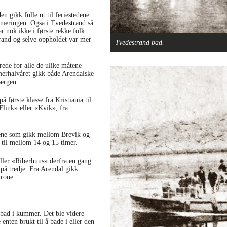
n gikk fulle ut til feriestedene
stnæringen. Også i Tvedestrand så
r nok ikke i første rekke folk
strand og selve oppholdet var mer
Tvedestrand bad.
rede for alle de ulike måtene
erhalvåret gikk både Arendalske
Bergen.
 første klasse fra Kristiania til
Flink» eller «Kvik», fra
tene som gikk mellom Brevik og
t til mellom 14 og 15 timer.
ler «Riberhuus» derfra en gang
 på tredje. Fra Arendal gikk
krone.
nsbad i kummer. Det ble videre
nten brukt til å bade i eller den