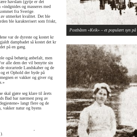
ære havslam (gytje er det
om «indgnides og masseres med
kommet fra Sverige.
av utmerket kvalitet. Det ble
den ble karakterisert som friskt,
Postbåten «Kvik» – et populært syn på 
dene var de dyreste og kostet kr
 gjaldt dampbadet så kostet det kr
adet på en gang.
 ble også behørig anbefalt, men
or alle dem der vil benytte sin
r de storartede Landskaber og de
d og et Ophold der byde på
Omegnen er vakker og giver rig
s.»
kal gjøre seg klare til årets
nds Bad bar nærmest preg av
degjestene» langt flere og de
n, vakker natur og byens
AKS.2007.04.0544
,
7
).