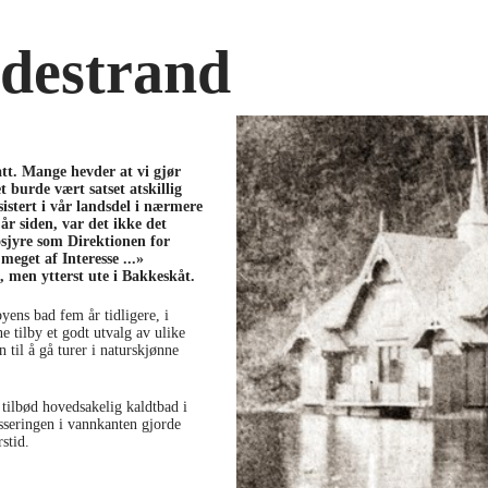
edestrand
att. Mange hevder at vi gjør
t burde vært satset atskillig
istert i vår landsdel i nærmere
år siden, var det ikke det
osjyre som Direktionen for
eget af Interesse ...»
 men ytterst ute i Bakkeskåt.
yens bad fem år tidligere, i
e tilby et godt utvalg av ulike
 til å gå turer i naturskjønne
ilbød hovedsakelig kaldtbad i
sseringen i vannkanten gjorde
stid.