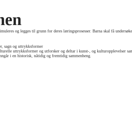
nen
stimuleres og legges til grunn for deres læringsprosesser. Barna skal få unders
er, sagn og uttrykksformer
lturelle uttrykksformer og utforsker og deltar i kunst-, og kulturopplevelser 
inngår i en historisk, nåtidig og fremtidig sammenheng.