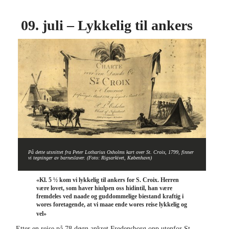
09. juli – Lykkelig til ankers
På dette utsnittet fra Peter Lotharius Oxholms kart over St. Croix, 1799, finner
vi tegninger av barneslaver. (Foto: Rigsarkivet, København)
«Kl. 5 ½ kom vi lykkelig til ankers for S. Croix. Herren
være lovet, som haver hiulpen oss hidintil, han være
fremdeles ved naade og guddommelige biestand kraftig i
wores foretagende, at vi maae ende wores reise lykkelig og
Skipsprotokollen s. 147 b
vel»
Etter en reise på 78 døgn ankret Fredensborg opp utenfor St.