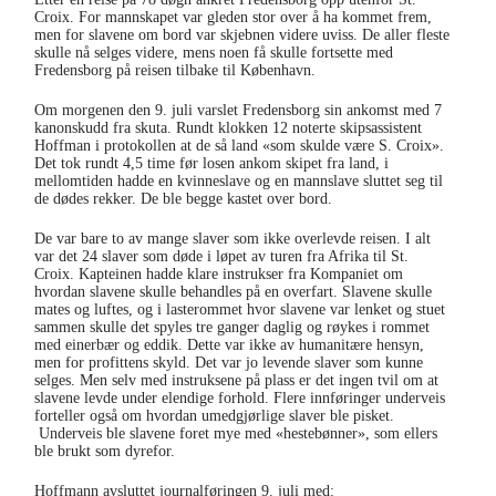
Croix. For mannskapet var gleden stor over å ha kommet frem,
men for slavene om bord var skjebnen videre uviss. De aller fleste
skulle nå selges videre, mens noen få skulle fortsette med
Fredensborg på reisen tilbake til København.
Om morgenen den 9. juli varslet Fredensborg sin ankomst med 7
kanonskudd fra skuta. Rundt klokken 12 noterte skipsassistent
Hoffman i protokollen at de så land «som skulde være S. Croix».
Det tok rundt 4,5 time før losen ankom skipet fra land, i
mellomtiden hadde en kvinneslave og en mannslave sluttet seg til
de dødes rekker. De ble begge kastet over bord.
De var bare to av mange slaver som ikke overlevde reisen. I alt
var det 24 slaver som døde i løpet av turen fra Afrika til St.
Croix. Kapteinen hadde klare instrukser fra Kompaniet om
hvordan slavene skulle behandles på en overfart. Slavene skulle
mates og luftes, og i lasterommet hvor slavene var lenket og stuet
sammen skulle det spyles tre ganger daglig og røykes i rommet
med einerbær og eddik. Dette var ikke av humanitære hensyn,
men for profittens skyld. Det var jo levende slaver som kunne
selges. Men selv med instruksene på plass er det ingen tvil om at
slavene levde under elendige forhold. Flere innføringer underveis
forteller også om hvordan umedgjørlige slaver ble pisket.
Underveis ble slavene foret mye med «hestebønner», som ellers
ble brukt som dyrefor.
Hoffmann avsluttet journalføringen 9. juli med: