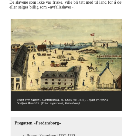
De slavene som ikke var friske, ville bli tatt med til land for å dø
eller selges billig som «avfallsslaver».
Utsikt over havnen i Christiansted, St. Croix (ca. 1815). Tegnet av Henrik
Gottfred Beenfeldt. (Foto: Rigsarkivet, København)
Fregatten «Fredensborg»
Bygget i København i 1752–1753