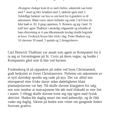
«Kongens chalupe kom til os med chefen, saluterede saa fortet
med 7 skud og blev betakket med 3, takkede igien med 3.
Adskillige fartøyer var hos os om bord for å gratulere os til
ankomsten. Blant vores slaver befinder sig endu 5 til 6 hvis liv
lidet haab er. Kl. 6 ging capteinen, S. Reimers og jeg i land. Vi
traff herr agent Thalbizer i ønskelig velgaaende og erholdte af
ham efterretning at vi paa tilkommende tirsdag skulde begynde
at losse. Frederich Kruse blev frisk i dag. Peder Madsen syg.
Af slaverne 10 mand, 5 quinde og 2 drengeslaver».
Skipsprotokollen 147b, 148a
Carl Heinrich Thalbizer var ansatt som agent av Kompaniet for å
ta seg av forretningene på St. Croix på deres vegne, og bodde i
Kompaniets gård som lå like ved havnen.
Fredensborg lå nå oppankret på reden ved byen Christiansted,
godt beskyttet av fortet Christiansvern. Nyheten om ankomsten av
et nytt slaveskip spredte seg raskt på øya. Det var alltid stor
etterspørsel etter friske slaver siden dødeligheten blant
plantasjeslavene var høy. Nå skulle slavene klargjøres for salg,
noe som innebar at matrasjonene ble økt med tilskudd av mer fett
i maten. I tillegg skulle slavene trene seg opp igjen med fysisk
aktivitet. Huden ble daglig smurt inn med palmeolje, og de fikk
vaske seg daglig. Sårene på huden som vitnet om gnagende lenker
forsvant gradvis.