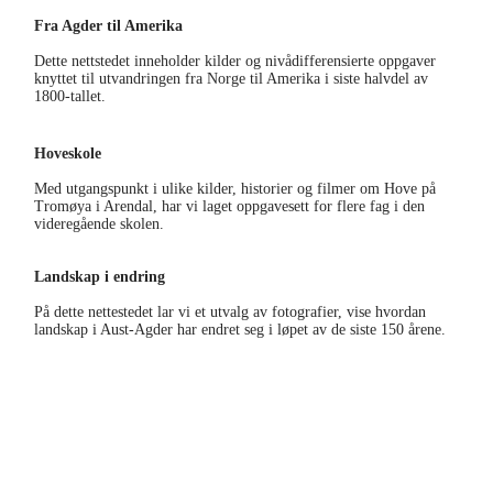
Fra Agder til Amerika
Dette nettstedet inneholder kilder og nivådifferensierte oppgaver
knyttet til utvandringen fra Norge til Amerika i siste halvdel av
1800-tallet.
kubenarendal.no/amerika/
Hoveskole
Med utgangspunkt i ulike kilder, historier og filmer om Hove på
Tromøya i Arendal, har vi laget oppgavesett for flere fag i den
videregående skolen.
kubenarendal.no/hoveskole/
Landskap i endring
På dette nettestedet lar vi et utvalg av fotografier, vise hvordan
landskap i Aust-Agder har endret seg i løpet av de siste 150 årene.
kubenarendal.no/landskap/