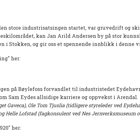
den store industrisatsingen startet, var gruvedrift og 
eskilområdet, kan Jan Arild Andersen by på stor kunns
en i Stokken, og gir oss et spennende innblikk i denne 
ng" her:
en på Bøylefoss forvandlet til industristedet Eydehavn
 om Sam Eydes allsidige karriere og oppvekst i Arendal.
rlaget Gaveca), Ole Tom Tjuslia (tidligere styreleder ved Eyd
 og Helle Lofstad (fagkonsulent ved Nes Jernverksmuseum og
920" her: