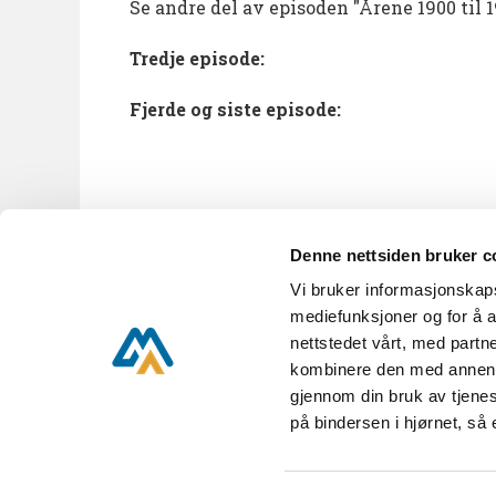
Se andre del av episoden "Årene 1900 til 1
Tredje episode:
Fjerde og siste episode:
Denne nettsiden bruker c
Vi bruker informasjonskapsl
KUBEN A til Å
Nyhetsbrev
mediefunksjoner og for å a
nettstedet vårt, med part
kombinere den med annen in
gjennom din bruk av tjenes
KUBEN,
Parkveien 16,
på bindersen i hjørnet, så
KUBEN er en del av Aust-