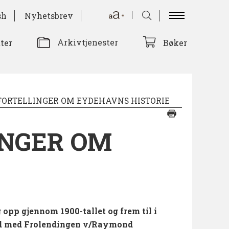
sh
Nyhetsbrev
Arkivtjenester
tter
Bøker
E FORTELLINGER OM EYDEHAVNS HISTORIE
INGER OM
g opp gjennom 1900-tallet og frem til i
beid med Frolendingen v/Raymond