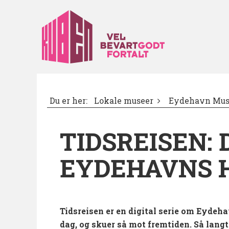
Du er her:
Lokale museer
Eydehavn Mus
TIDSREISEN:
EYDEHAVNS H
Tidsreisen er en digital serie om Eydehav
dag, og skuer så mot fremtiden. Så lan