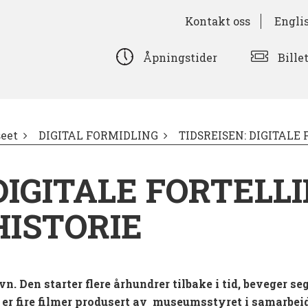
Kontakt oss
Engli
Bille
Åpningstider
eet
DIGITAL FORMIDLING
TIDSREISEN: DIGITAL
 DIGITALE FORTELL
ISTORIE
n. Den starter flere århundrer tilbake i tid, beveger se
gt er fire filmer produsert av museumsstyret i samar