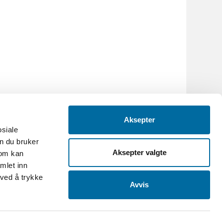
Aksepter
osiale
n du bruker
Aksepter valgte
som kan
mlet inn
 ved å trykke
Avvis
.no
-
Org.nr: 986088695
et og Grimstad bys museer