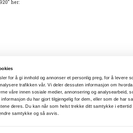
920" her:
ookies
er for å gi innhold og annonser et personlig preg, for å levere s
nalysere trafikken vår. Vi deler dessuten informasjon om hvorda
nerne våre innen sosiale medier, annonsering og analysearbeid, 
formasjon du har gjort tilgjengelig for dem, eller som de har sa
tene deres. Du kan når som helst trekke ditt samtykke i ettertid
4838 Arendal
-
Tlf: 37 01 79 00
-
E-post:
postmottak@aama
 endre samtykke og så avvis.
Agder museum og arkiv IKS, sammen med Setesdalsmuse
Tilgjengelighetserklæring for kubenarendal.no