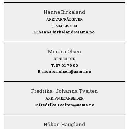
Hanne Birkeland
ARKIVAR/RÅDGIVER
T: 960 95 339
E: hanne.birkeland@aama.no
Monica Olsen
RENHOLDER
T: 37 01 79 00
E: monica.olsen@aama.no
Fredrika- Johanna Tveiten
ARKIVMEDARBEIDER
E: fredrika.tveiten@aama.no
Håkon Haugland