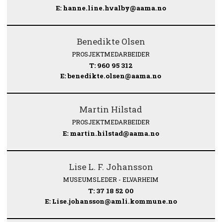
E: hanne.line.hvalby@aama.no
Benedikte Olsen
PROSJEKTMEDARBEIDER
T: 960 95 312
E: benedikte.olsen@aama.no
Martin Hilstad
PROSJEKTMEDARBEIDER
E: martin.hilstad@aama.no
Lise L. F. Johansson
MUSEUMSLEDER - ELVARHEIM
T: 37 18 52 00
E: Lise.johansson@amli.kommune.no