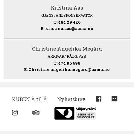
Kristina Aas
GJENSTANDSKONSERVATOR
T: 484 29 426
E: kristina.aas@aama.no
Christine Angelika Megård
ARKIVAR/ RÅDGIVER
T: 474 96 698
E: Christine.angelika.megard@aama.no
KUBEN A til Å
Nyhetsbrev