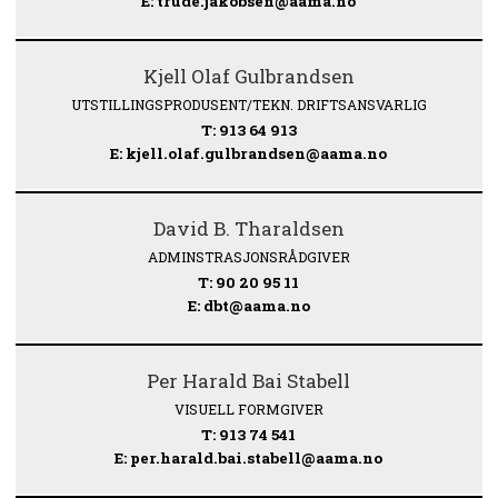
E: trude.jakobsen@aama.no
Kjell Olaf Gulbrandsen
UTSTILLINGSPRODUSENT/TEKN. DRIFTSANSVARLIG
T: 913 64 913
E: kjell.olaf.gulbrandsen@aama.no
David B. Tharaldsen
ADMINSTRASJONSRÅDGIVER
T: 90 20 95 11
E: dbt@aama.no
Per Harald Bai Stabell
VISUELL FORMGIVER
T: 913 74 541
E: per.harald.bai.stabell@aama.no