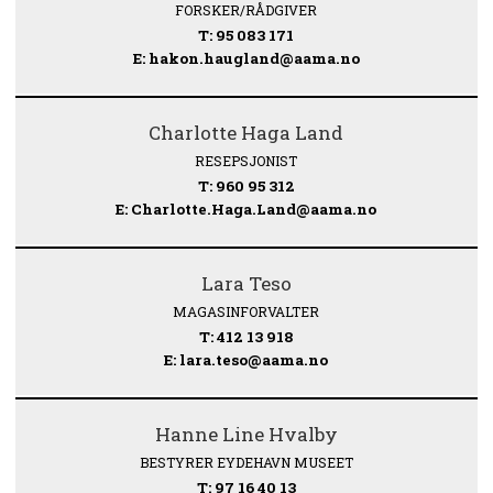
FORSKER/RÅDGIVER
T: 95 083 171
E: hakon.haugland@aama.no
Charlotte Haga Land
RESEPSJONIST
T: 960 95 312
E: Charlotte.Haga.Land@aama.no
Lara Teso
MAGASINFORVALTER
T: 412 13 918
E: lara.teso@aama.no
Hanne Line Hvalby
BESTYRER EYDEHAVN MUSEET
T: 97 16 40 13