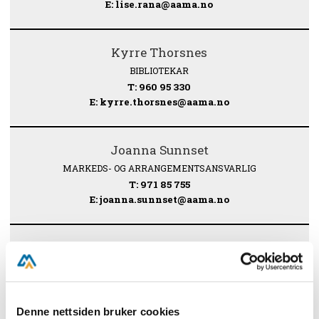
E: lise.rana@aama.no
Kyrre Thorsnes
BIBLIOTEKAR
T: 960 95 330
E: kyrre.thorsnes@aama.no
Joanna Sunnset
MARKEDS- OG ARRANGEMENTSANSVARLIG
T: 971 85 755
E: joanna.sunnset@aama.no
Kristoffer Vadum
SENIORFORSKER
T: 960 95 332
E: kristoffer.vadum@aama.no
Denne nettsiden bruker cookies