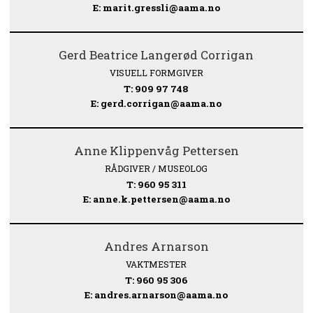
E: marit.gressli@aama.no
Gerd Beatrice Langerød Corrigan
VISUELL FORMGIVER
T: 909 97 748
E: gerd.corrigan@aama.no
Anne Klippenvåg Pettersen
RÅDGIVER / MUSEOLOG
T: 960 95 311
E: anne.k.pettersen@aama.no
Andres Arnarson
VAKTMESTER
T: 960 95 306
E: andres.arnarson@aama.no