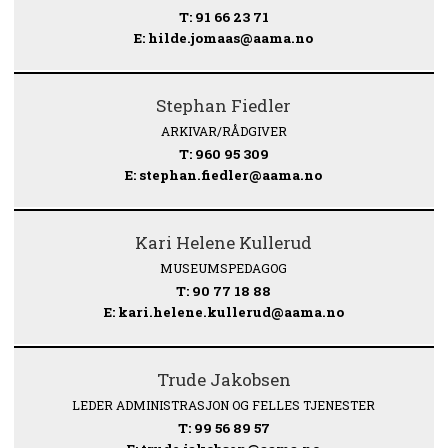
T: 91 66 23 71
E: hilde.jomaas@aama.no
Stephan Fiedler
ARKIVAR/RÅDGIVER
T: 960 95 309
E: stephan.fiedler@aama.no
Kari Helene Kullerud
MUSEUMSPEDAGOG
T: 90 77 18 88
E: kari.helene.kullerud@aama.no
Trude Jakobsen
LEDER ADMINISTRASJON OG FELLES TJENESTER
T: 99 56 89 57