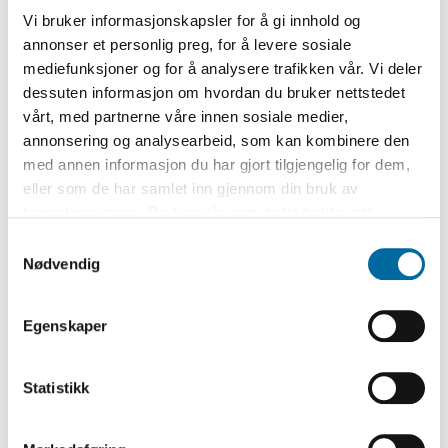
Vi bruker informasjonskapsler for å gi innhold og
Ingvild Velure
annonser et personlig preg, for å levere sosiale
RÅDGIVER/HISTORIKER
mediefunksjoner og for å analysere trafikken vår. Vi deler
T: 960 95 333
dessuten informasjon om hvordan du bruker nettstedet
E: ingvild.velure@aama.no
vårt, med partnerne våre innen sosiale medier,
annonsering og analysearbeid, som kan kombinere den
med annen informasjon du har gjort tilgjengelig for dem,
Håkon Jensen
eller som de har samlet inn gjennom din bruk av
REGISTRATOR
tjenestene deres. Du kan når som helst trekke ditt
E: hakon.jensen@aama.no
samtykke i ettertid ved å trykke på bindersen i hjørnet,
Samtykkevalg
så endre samtykke og så avvis.
Nødvendig
Anne Gaaserud
ARKIVAR/RÅDGIVER
Egenskaper
T: 960 95 337
E: anne.gaaserud@aama.no
Statistikk
Jenny Eik Pilskog