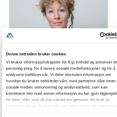
Denne nettsiden bruker cookies
Vi bruker informasjonskapsler for å gi innhold og annonser et
personlig preg, for å levere sosiale mediefunksjoner og for å
analysere trafikken vår. Vi deler dessuten informasjon om
hvordan du bruker nettstedet vårt, med partnerne våre innen
sosiale medier, annonsering og analysearbeid, som kan
kombinere den med annen informasjon du har gjort tilgjengel
for dem, eller som de har samlet inn gjennom din bruk av
tjenestene deres. Du kan når som helst trekke ditt samtykke 
Gerd er utdannet designer
ettertid ved å trykke på bindersen i hjørnet, så endre samtyk