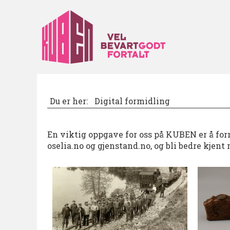
Du er her:
Digital formidling
En viktig oppgave for oss på KUBEN er å form
oselia.no og gjenstand.no, og bli bedre kje