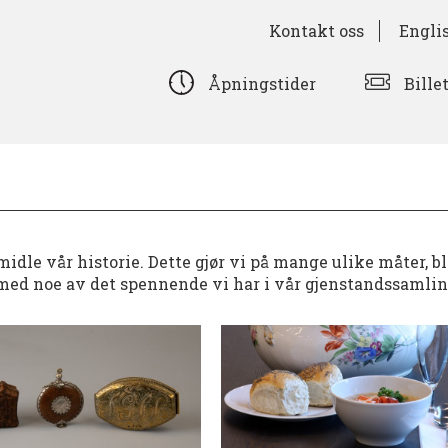
Kontakt oss
Engli
Bille
Åpningstider
idle vår historie. Dette gjør vi på mange ulike måter, b
nt med noe av det spennende vi har i vår gjenstandssamli