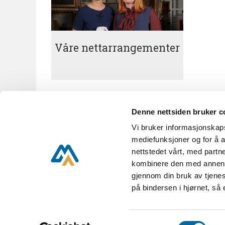
Våre nettarrangementer
Denne nettsiden bruker c
Vi bruker informasjonskapsl
KUBEN A til Å
Nyhetsbrev
mediefunksjoner og for å a
nettstedet vårt, med part
kombinere den med annen in
gjennom din bruk av tjenes
KUBEN,
Parkveien 16,
på bindersen i hjørnet, så
KUBEN er en del av Aust-
Samtykkevalg