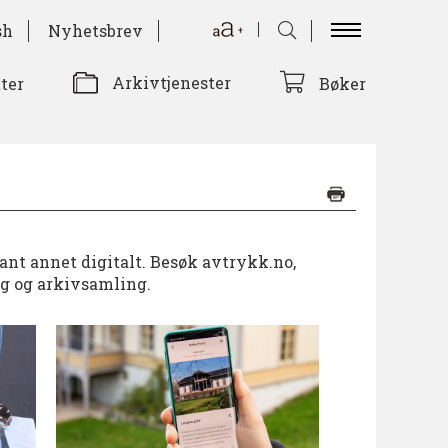
sh
Nyhetsbrev
Arkivtjenester
tter
Bøker
lant annet digitalt. Besøk avtrykk.no,
ng og arkivsamling.