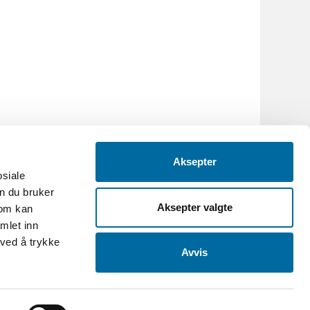
Aksepter
osiale
n du bruker
Aksepter valgte
som kan
mlet inn
 ved å trykke
Avvis
.no
-
Org.nr: 986088695
et og Grimstad bys museer