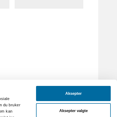
Aksepter
osiale
n du bruker
Aksepter valgte
som kan