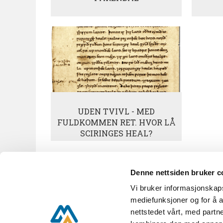
UDEN TVIVL - MED
FULDKOMMEN RET. HVOR LÅ
SCIRINGES HEAL?
Denne nettsiden bruker c
Vi bruker informasjonskapsl
KUBEN A til Å
Nyhetsbrev
mediefunksjoner og for å a
nettstedet vårt, med part