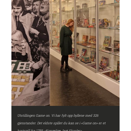
Utstillingen Game on. Vi har fylt opp hyllene med 326
gjenstander. Det eldste spillet du kan se i «Game on» er et
kortspill fra 1759, «Kongelige Jagt Skaaler».