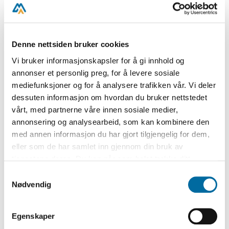
kan vi stille ut et stort antall gjenstander av
gangen, gjenstander som kanskje sjelden vil
være utstilt.
Denne nettsiden bruker cookies
Magasiner er rom hvor gjenstander oppbevares
Vi bruker informasjonskapsler for å gi innhold og
når de ikke er på utstilling. Magasinene våre
annonser et personlig preg, for å levere sosiale
inneholder til sammen nærmere 50 000
mediefunksjoner og for å analysere trafikken vår. Vi deler
enkeltgjenstander, i alle størrelser.
dessuten informasjon om hvordan du bruker nettstedet
Magasinene har klimastyring, med stabil
vårt, med partnerne våre innen sosiale medier,
annonsering og analysearbeid, som kan kombinere den
temperatur og fuktighet, for å gi best mulige
med annen informasjon du har gjort tilgjengelig for dem,
bevaringsforhold.
eller som de har samlet inn gjennom din bruk av
tjenestene deres. Du kan når som helst trekke ditt
Åpent magasin
samtykke i ettertid ved å trykke på bindersen i hjørnet,
Samtykkevalg
så endre samtykke og så avvis.
Nødvendig
Egenskaper