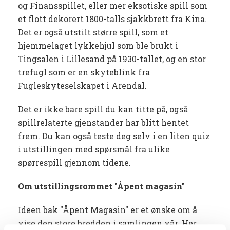
og Finansspillet, eller mer eksotiske spill som
et flott dekorert 1800-talls sjakkbrett fra Kina.
Det er også utstilt større spill, som et
hjemmelaget lykkehjul som ble brukt i
Tingsalen i Lillesand på 1930-tallet, og en stor
trefugl som er en skyteblink fra
Fugleskyteselskapet i Arendal.
Det er ikke bare spill du kan titte på, også
spillrelaterte gjenstander har blitt hentet
frem. Du kan også teste deg selv i en liten quiz
i utstillingen med spørsmål fra ulike
spørrespill gjennom tidene.
Om utstillingsrommet "Åpent magasin"
Ideen bak "Åpent Magasin" er et ønske om å
vise den store bredden i samlingen vår. Her