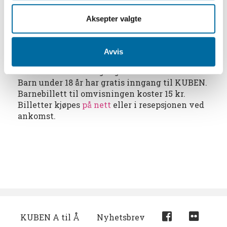
Les mer om de flotte husene på Aust - Agder
tunet her
og
om Langsæ gård her
.
Aksepter valgte
Omvisningen tar ca 75 min.
Avvis
Inngang:
150 kr inkludert inngangsbillett til KUBEN.
Barn under 18 år har gratis inngang til KUBEN.
Barnebillett til omvisningen koster 15 kr.
Billetter kjøpes
på nett
eller i resepsjonen ved
ankomst.
KUBEN A til Å
Nyhetsbrev