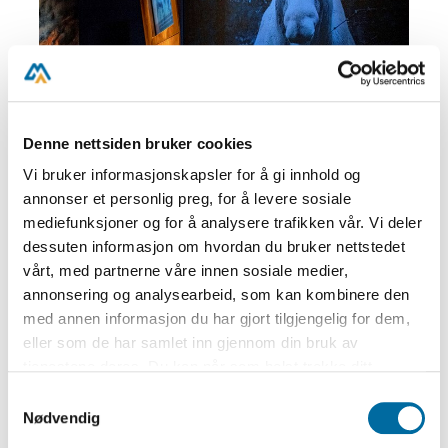
Denne nettsiden bruker cookies
Vi bruker informasjonskapsler for å gi innhold og
annonser et personlig preg, for å levere sosiale
mediefunksjoner og for å analysere trafikken vår. Vi deler
dessuten informasjon om hvordan du bruker nettstedet
vårt, med partnerne våre innen sosiale medier,
annonsering og analysearbeid, som kan kombinere den
med annen informasjon du har gjort tilgjengelig for dem,
eller som de har samlet inn gjennom din bruk av
tjenestene deres. Du kan når som helst trekke ditt
samtykke i ettertid ved å trykke på bindersen i hjørnet,
Samtykkevalg
så endre samtykke og så avvis.
Nødvendig
Samfunnsfag