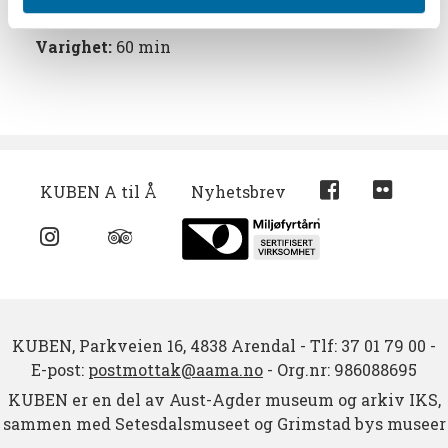
Maks antall elever:
25
Varighet:
60 min
KUBEN A til Å
Nyhetsbrev
KUBEN,
Parkveien 16,
4838 Arendal
-
Tlf: 37 01 79 00
-
E-post:
postmottak@aama.no
-
Org.nr: 986088695
KUBEN er en del av Aust-Agder museum og arkiv IKS,
sammen med Setesdalsmuseet og Grimstad bys museer