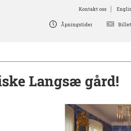
Kontakt oss
Engli
Bille
Åpningstider
riske Langsæ gård!