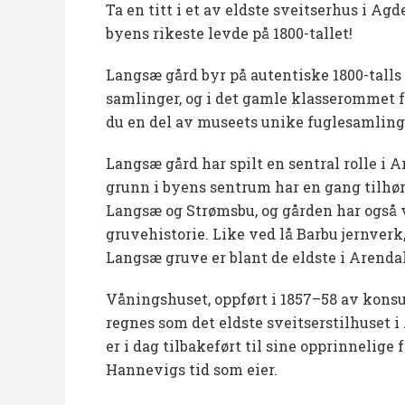
Ta en titt i et av eldste sveitserhus i Ag
byens rikeste levde på 1800-tallet!
Langsæ gård byr på autentiske 1800-talls 
samlinger, og i det gamle klasserommet 
du en del av museets unike fuglesamling
Langsæ gård har spilt en sentral rolle i A
grunn i byens sentrum har en gang tilh
Langsæ og Strømsbu, og gården har også 
gruvehistorie. Like ved lå Barbu jernverk, 
Langsæ gruve er blant de eldste i Arendal
Våningshuset, oppført i 1857–58 av konsu
regnes som det eldste sveitserstilhuset i
er i dag tilbakeført til sine opprinnelige
Hannevigs tid som eier.