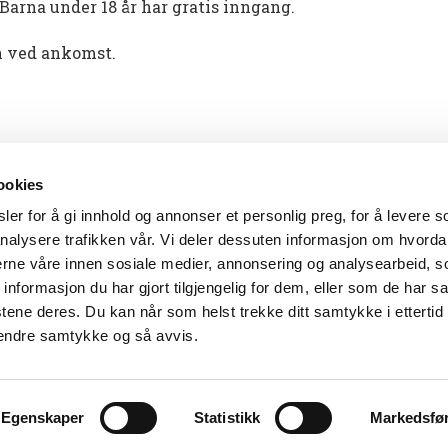
Barna under 18 år har gratis inngang.
en ved ankomst.
ookies
er for å gi innhold og annonser et personlig preg, for å levere s
nalysere trafikken vår. Vi deler dessuten informasjon om hvorda
nerne våre innen sosiale medier, annonsering og analysearbeid, 
formasjon du har gjort tilgjengelig for dem, eller som de har sa
tene deres. Du kan når som helst trekke ditt samtykke i ettertid
4838 Arendal
-
Tlf: 37 01 79 00
-
E-post:
postmottak@aama
 endre samtykke og så avvis.
Agder museum og arkiv IKS, sammen med Setesdalsmuse
Tilgjengelighetserklæring for kubenarendal.no
Egenskaper
Statistikk
Markedsfø
© 2026