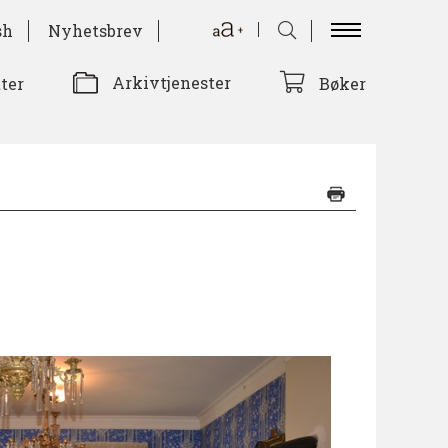
sh
Nyhetsbrev
Arkivtjenester
tter
Bøker