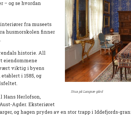
der – og se hvordan
interiører fra museets
fra husmorskolen finner
.
rendals historie. All
ørt eiendommene
vært viktig i byens
etablert i 1585, og
sfeltet.
Stua på Langsæ gård
l Hans Herlofson,
 Aust-Agder. Eksteriøret
 farger, og hagen prydes av en stor trapp i Iddefjords-gra