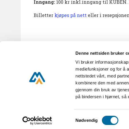
Inngang:
100 kr inkl.inngang til KUBEN. 
Billetter
kjøpes på nett
eller i resepsjon
Denne nettsiden bruker c
Vi bruker informasjonskapsl
KUBEN A til Å
Nyhetsbrev
mediefunksjoner og for å a
nettstedet vårt, med part
kombinere den med annen in
gjennom din bruk av tjenes
KUBEN,
Parkveien 16,
på bindersen i hjørnet, så
KUBEN er en del av Aust-
Samtykkevalg
Nødvendig