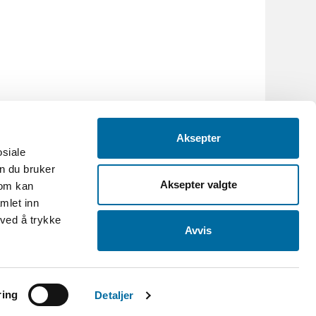
Aksepter
osiale
n du bruker
Aksepter valgte
som kan
mlet inn
 ved å trykke
Avvis
.no
-
Org.nr: 986088695
et og Grimstad bys museer
ring
Detaljer