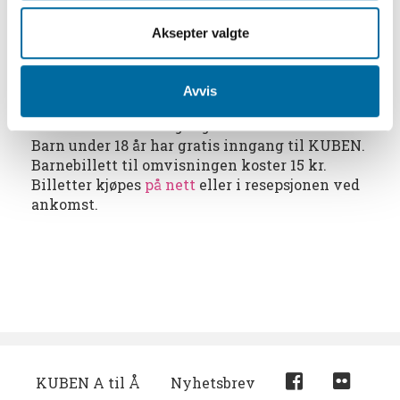
Les mer om de flotte husene på Aust - Agder
tunet her
og
om Langsæ gård her
.
Aksepter valgte
Omvisningen tar ca 75 min.
Avvis
Inngang:
150 kr inkludert inngangsbillett til KUBEN.
Barn under 18 år har gratis inngang til KUBEN.
Barnebillett til omvisningen koster 15 kr.
Billetter kjøpes
på nett
eller i resepsjonen ved
ankomst.
KUBEN A til Å
Nyhetsbrev