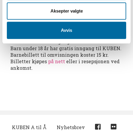
Les mer om de flotte husene på Aust - Agder
tunet her
og
om Langsæ gård her
.
Aksepter valgte
Omvisningen tar ca 75 min.
Avvis
Inngang:
150 kr inkludert inngangsbillett til KUBEN.
Barn under 18 år har gratis inngang til KUBEN.
Barnebillett til omvisningen koster 15 kr.
Billetter kjøpes
på nett
eller i resepsjonen ved
ankomst.
KUBEN A til Å
Nyhetsbrev