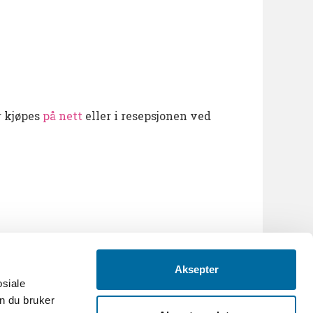
r kjøpes
på nett
eller i resepsjonen ved
Aksepter
osiale
n du bruker