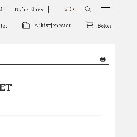
sh
Nyhetsbrev
Arkivtjenester
tter
Bøker
ET