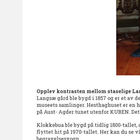
Opplev kontrasten mellom staselige L
Langsæ gård ble bygd i 1857 og er et av d
museets samlinger. Hesthaghuset er en hu
på Aust- Agder tunet utenfor KUBEN. Det er
Klokkebua ble bygd på tidlig 1800-tallet,
flyttet hit på 1970-tallet. Her kan du se 
begravelsesvogn.