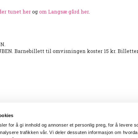
der tunet her
og
om Langsæ gård her
.
EN.
UBEN. Barnebillett til omvisningen koster 15 kr. Billette
ookies
er for å gi innhold og annonser et personlig preg, for å levere s
nalysere trafikken vår. Vi deler dessuten informasjon om hvorda