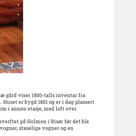
æ gård viser 1800-talls inventar fra
uset er bygd 1801 og er i dag plassert
om i annen etasje, med loft over.
sverftet på Holmen i Risør før det ble
nvogner, staselige vogner og en