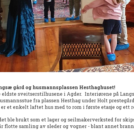
angsæ gård og husmannsplassen Hesthaghuset!
e eldste sveitserstilhusene i Agder. Interiørene på Langs
smannsstue fra plassen Hesthag under Holt prestegård. H
 et enkelt laftet hus med to rom i første etasje og ett r
 det ble brukt som et lager og seilmakerverksted for skip
vår flotte samling av sleder og vogner - blant annet bran