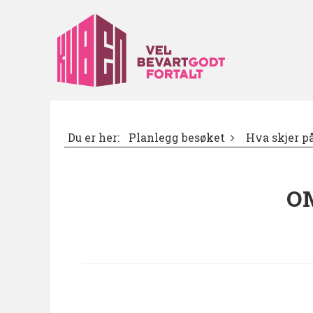
Du er her:
Planlegg besøket
Hva skjer 
O