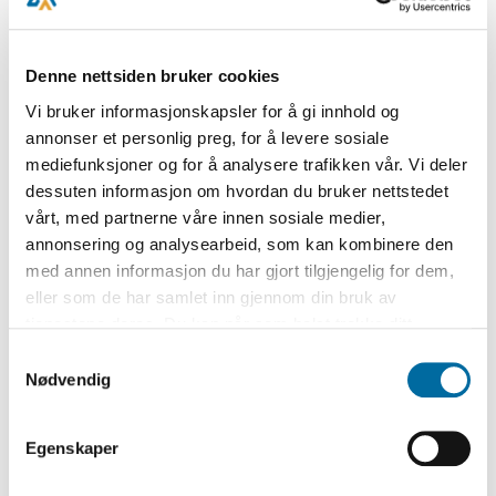
Denne nettsiden bruker cookies
Vi bruker informasjonskapsler for å gi innhold og
annonser et personlig preg, for å levere sosiale
mediefunksjoner og for å analysere trafikken vår. Vi deler
dessuten informasjon om hvordan du bruker nettstedet
vårt, med partnerne våre innen sosiale medier,
annonsering og analysearbeid, som kan kombinere den
med annen informasjon du har gjort tilgjengelig for dem,
eller som de har samlet inn gjennom din bruk av
tjenestene deres. Du kan når som helst trekke ditt
samtykke i ettertid ved å trykke på bindersen i hjørnet,
Samtykkevalg
så endre samtykke og så avvis.
Nødvendig
Bli bedre kjent med den dramatiske historien
om krakket i Arendal!
Krakket i 1886 rammet Arendal som lyn fra
Egenskaper
klar himmel, og ble en katastrofe for både byen
og distriktet rundt. I ettertid skulle det ikke