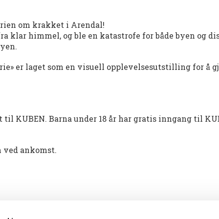
rien om krakket i Arendal!
 klar himmel, og ble en katastrofe for både byen og distr
byen.
rie» er laget som en visuell opplevelsesutstilling for å g
t til KUBEN. Barna under 18 år har gratis inngang til K
en ved ankomst.