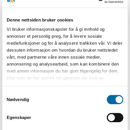
Denne nettsiden bruker cookies
Vi bruker informasjonskapsler for å gi innhold og
annonser et personlig preg, for å levere sosiale
mediefunksjoner og for å analysere trafikken vår. Vi deler
dessuten informasjon om hvordan du bruker nettstedet
vårt, med partnerne våre innen sosiale medier,
annonsering og analysearbeid, som kan kombinere den
med annen informasjon du har gjort tilgjengelig for dem,
eller som de har samlet inn gjennom din bruk av
tjenestene deres. Du kan når som helst trekke ditt
samtykke i ettertid ved å trykke på bindersen i hjørnet,
Samtykkevalg
så endre samtykke og så avvis.
Nødvendig
Bli bedre kjent med den dramatiske historien
om krakket i Arendal!
Krakket i 1886 rammet Arendal som lyn fra
Egenskaper
klar himmel, og ble en katastrofe for både byen
og distriktet rundt. I ettertid skulle det ikke