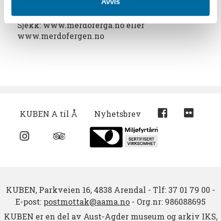
Avvis
Det går rutebåt til Merdø om sommeren, fra
Pollen i Arendal.
Sjekk: www.merdoferga.no eller
www.merdofergen.no
KUBEN A til Å
Nyhetsbrev
KUBEN,
Parkveien 16,
4838 Arendal
-
Tlf: 37 01 79 00
-
E-post:
postmottak@aama.no
-
Org.nr: 986088695
KUBEN er en del av Aust-Agder museum og arkiv IKS,