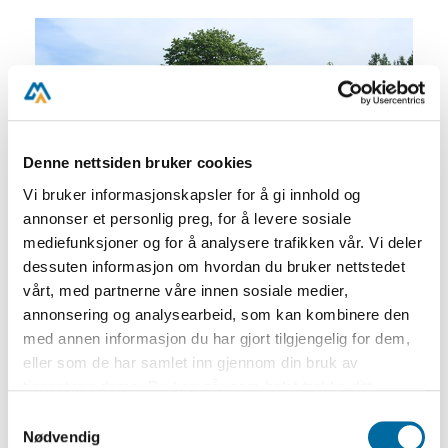
Denne nettsiden bruker cookies
Vi bruker informasjonskapsler for å gi innhold og
annonser et personlig preg, for å levere sosiale
mediefunksjoner og for å analysere trafikken vår. Vi deler
dessuten informasjon om hvordan du bruker nettstedet
vårt, med partnerne våre innen sosiale medier,
annonsering og analysearbeid, som kan kombinere den
Velkommen til Merdøgaard museum!
med annen informasjon du har gjort tilgjengelig for dem,
Museet er åpent hver dag fra 22. juni til 9.
eller som de har samlet inn gjennom din bruk av
august.
tjenestene deres. Du kan når som helst trekke ditt
samtykke i ettertid ved å trykke på bindersen i hjørnet,
Samtykkevalg
Merdøgaard er en liten kystgård med
så endre samtykke og så avvis.
Nødvendig