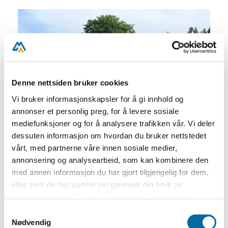
Denne nettsiden bruker cookies
Vi bruker informasjonskapsler for å gi innhold og
annonser et personlig preg, for å levere sosiale
mediefunksjoner og for å analysere trafikken vår. Vi deler
dessuten informasjon om hvordan du bruker nettstedet
vårt, med partnerne våre innen sosiale medier,
annonsering og analysearbeid, som kan kombinere den
Velkommen til Merdøgaard museum!
med annen informasjon du har gjort tilgjengelig for dem,
Museet er åpent hver dag fra 22. juni til 9.
eller som de har samlet inn gjennom din bruk av
august.
tjenestene deres. Du kan når som helst trekke ditt
samtykke i ettertid ved å trykke på bindersen i hjørnet,
Samtykkevalg
Merdøgaard er en liten kystgård med
så endre samtykke og så avvis.
Nødvendig