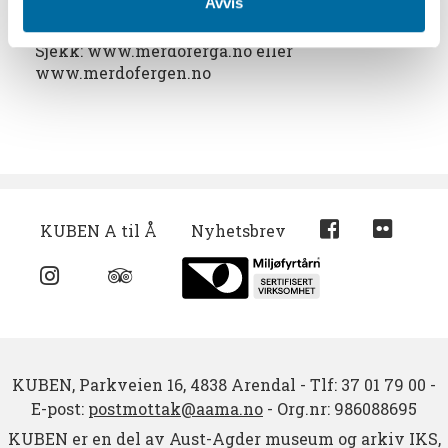
Avvis
Det går rutebåt til Merdø om sommeren, fra
Pollen i Arendal.
Sjekk: www.merdoferga.no eller
www.merdofergen.no
KUBEN A til Å
Nyhetsbrev
KUBEN,
Parkveien 16,
4838 Arendal
-
Tlf: 37 01 79 00
-
E-post:
postmottak@aama.no
-
Org.nr: 986088695
KUBEN er en del av Aust-Agder museum og arkiv IKS,