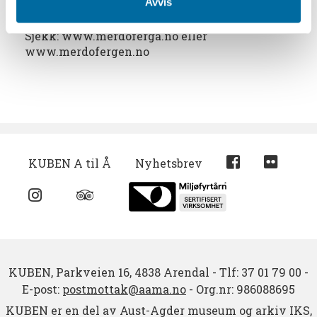
Avvis
Det går rutebåt til Merdø om sommeren, fra
Pollen i Arendal.
Sjekk: www.merdoferga.no eller
www.merdofergen.no
KUBEN A til Å
Nyhetsbrev
KUBEN,
Parkveien 16,
4838 Arendal
-
Tlf: 37 01 79 00
-
E-post:
postmottak@aama.no
-
Org.nr: 986088695
KUBEN er en del av Aust-Agder museum og arkiv IKS,