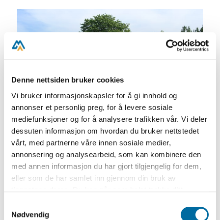
Denne nettsiden bruker cookies
Vi bruker informasjonskapsler for å gi innhold og
annonser et personlig preg, for å levere sosiale
mediefunksjoner og for å analysere trafikken vår. Vi deler
dessuten informasjon om hvordan du bruker nettstedet
vårt, med partnerne våre innen sosiale medier,
annonsering og analysearbeid, som kan kombinere den
Velkommen til Merdøgaard museum!
med annen informasjon du har gjort tilgjengelig for dem,
Museet er åpent hver dag fra 22. juni til 9.
eller som de har samlet inn gjennom din bruk av
august.
tjenestene deres. Du kan når som helst trekke ditt
samtykke i ettertid ved å trykke på bindersen i hjørnet,
Samtykkevalg
Merdøgaard er en liten kystgård med
så endre samtykke og så avvis.
Nødvendig