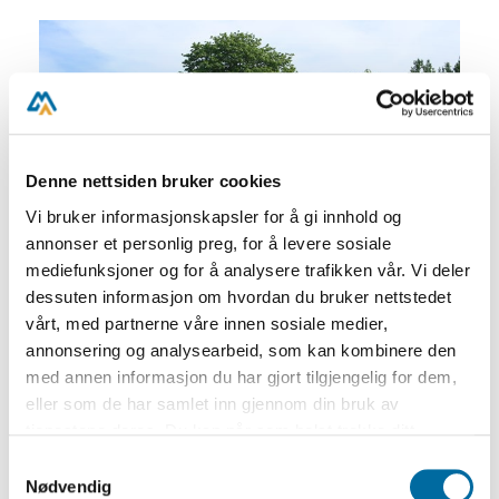
Denne nettsiden bruker cookies
Vi bruker informasjonskapsler for å gi innhold og
annonser et personlig preg, for å levere sosiale
mediefunksjoner og for å analysere trafikken vår. Vi deler
dessuten informasjon om hvordan du bruker nettstedet
vårt, med partnerne våre innen sosiale medier,
annonsering og analysearbeid, som kan kombinere den
Velkommen til Merdøgaard museum!
med annen informasjon du har gjort tilgjengelig for dem,
Museet er åpent hver dag fra 22. juni til 9.
eller som de har samlet inn gjennom din bruk av
august.
tjenestene deres. Du kan når som helst trekke ditt
samtykke i ettertid ved å trykke på bindersen i hjørnet,
Samtykkevalg
Merdøgaard er en liten kystgård med
så endre samtykke og så avvis.
Nødvendig