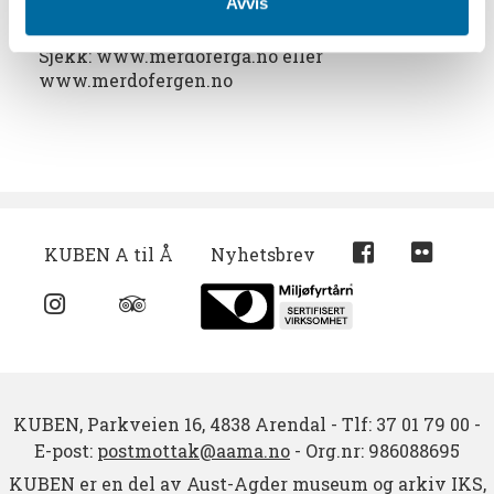
Avvis
Det går rutebåt til Merdø om sommeren, fra
Pollen i Arendal.
Sjekk: www.merdoferga.no eller
www.merdofergen.no
KUBEN A til Å
Nyhetsbrev
KUBEN,
Parkveien 16,
4838 Arendal
-
Tlf: 37 01 79 00
-
E-post:
postmottak@aama.no
-
Org.nr: 986088695
KUBEN er en del av Aust-Agder museum og arkiv IKS,