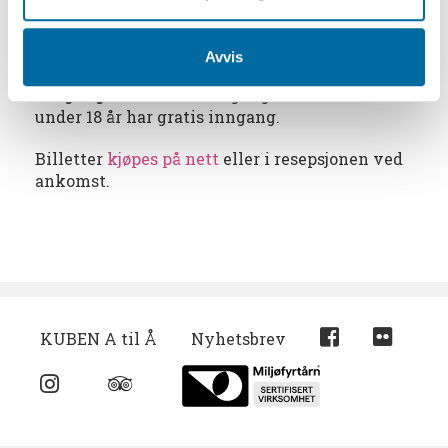
hagen prydes av en stor trapp i Iddefjords-
granitt – et minne fra skipsreder Chrisoffer
Hannevigs tid som eier.
Avvis
Inngang:
100 kr inkl.inngang til KUBEN. Barna
under 18 år har gratis inngang.
Billetter
kjøpes på nett
eller i resepsjonen ved
ankomst.
KUBEN A til Å
Nyhetsbrev