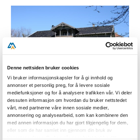
Denne nettsiden bruker cookies
Vi bruker informasjonskapsler for å gi innhold og
annonser et personlig preg, for å levere sosiale
mediefunksjoner og for å analysere trafikken vår. Vi deler
Utforsk historiske Langsæ gård i sommer!
dessuten informasjon om hvordan du bruker nettstedet
vårt, med partnerne våre innen sosiale medier,
Velkommen inn:
annonsering og analysearbeid, som kan kombinere den
Mandag - fredag: kl.10 - 12
med annen informasjon du har gjort tilgjengelig for dem,
Mandag - søndag: kl. 16 - 17
eller som de har samlet inn gjennom din bruk av
tjenestene deres. Du kan når som helst trekke ditt