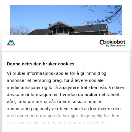
Denne nettsiden bruker cookies
Vi bruker informasjonskapsler for å gi innhold og
annonser et personlig preg, for å levere sosiale
mediefunksjoner og for å analysere trafikken vår. Vi deler
Utforsk historiske Langsæ gård i sommer!
dessuten informasjon om hvordan du bruker nettstedet
vårt, med partnerne våre innen sosiale medier,
Velkommen inn:
annonsering og analysearbeid, som kan kombinere den
Mandag - fredag: kl.10 - 12
med annen informasjon du har gjort tilgjengelig for dem,
Mandag - søndag: kl. 16 - 17
eller som de har samlet inn gjennom din bruk av
tjenestene deres. Du kan når som helst trekke ditt