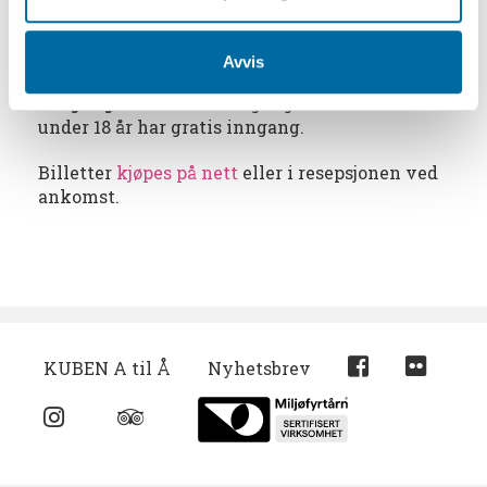
hagen prydes av en stor trapp i Iddefjords-
granitt – et minne fra skipsreder Chrisoffer
Hannevigs tid som eier.
Avvis
Inngang:
100 kr inkl.inngang til KUBEN. Barna
under 18 år har gratis inngang.
Billetter
kjøpes på nett
eller i resepsjonen ved
ankomst.
KUBEN A til Å
Nyhetsbrev