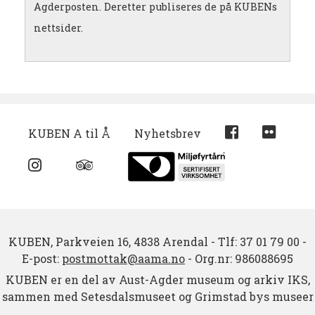
Agderposten. Deretter publiseres de på KUBENs
nettsider.
KUBEN A til Å
Nyhetsbrev
KUBEN,
Parkveien 16,
4838 Arendal
-
Tlf: 37 01 79 00
-
E-post:
postmottak@aama.no
-
Org.nr: 986088695
KUBEN er en del av Aust-Agder museum og arkiv IKS,
sammen med Setesdalsmuseet og Grimstad bys museer