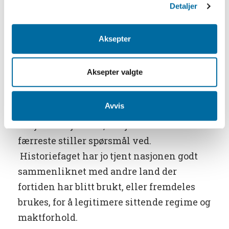
den neste generasjonen, og vise at
Detaljer
elevene er historiske aktører som kan
være med å forme fremtiden. Derfor har
Aksepter
kontroversielle og vanskelige temaer blitt
viktige i undervisningen. Historiefaget
Aksepter valgte
skal fremme demokratisk og kritisk
tenking. Med andre ord er
Avvis
historieundervisningen fremdeles i
nasjonens tjeneste, en tjeneste som de
færreste stiller spørsmål ved.
Historiefaget har jo tjent nasjonen godt
sammenliknet med andre land der
fortiden har blitt brukt, eller fremdeles
brukes, for å legitimere sittende regime og
maktforhold.