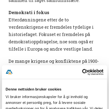
sammen til faget samfunnslære.
Demokrati i fokus
Etterdønningene etter de to
verdenskrigene er fremdeles tydelige i
historiefaget. Fokuset er fremdeles på
demokratioppdragelse, noe som også er
tilfelle i Europa og andre vestlige land.
De mange krigene og konfliktene på 1900-
tallet har bidratt til økt bevissthet rundt
historie som et farlig politisk instrument.
Denne bevisstheten er manifestert i
Denne nettsiden bruker cookies
organisasjonen EUROCLIO sitt arbeid for
en historieundervisning som kan bidra
Vi bruker informasjonskapsler for å gi innhold og
annonser et personlig preg, for å levere sosiale
til å bygge og styrke demokratiske
mediefunksjoner og for å analysere trafikken vår. Vi deler