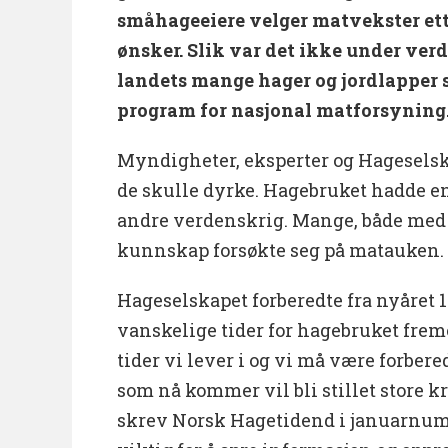
småhageeiere velger matvekster et
ønsker. Slik var det ikke under ver
landets mange hager og jordlapper sa
program for nasjonal matforsyning
Myndigheter, eksperter og Hageselska
de skulle dyrke. Hagebruket hadde en
andre verdenskrig. Mange, både med 
kunnskap forsøkte seg på matauken.
Hageselskapet forberedte fra nyåre
vanskelige tider for hagebruket fremo
tider vi lever i og vi må være forbered
som nå kommer vil bli stillet store kr
skrev Norsk Hagetidend i januarnumm