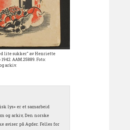
d lite sukker" av Henriette
 1942. AAM.25889. Foto:
g arkiv.
isk lys» er et samarbeid
 og arkiv, Den norske
e aviser på Agder. Felles for