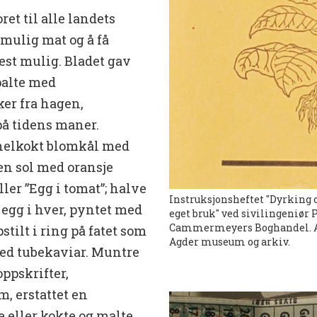
et til alle landets
 mulig mat og å få
est mulig. Bladet gav
palte med
er fra hagen,
på tidens maner.
t helkokt blomkål med
en sol med oransje
ler ”Egg i tomat”; halve
Instruksjonsheftet "Dyrking 
 egg i hver, pyntet med
eget bruk" ved sivilingeniør 
Cammermeyers Boghandel. AA
tilt i ring på fatet som
Agder museum og arkiv.
med tubekaviar. Muntre
oppskrifter,
, erstattet en
eller kokte og malte