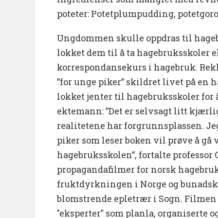
poteter: Potetplumpudding, potetgoro
Ungdommen skulle oppdras til hageb
lokket dem til å ta hagebruksskoler e
korrespondansekurs i hagebruk. Rekl
”for unge piker” skildret livet på en 
lokket jenter til hagebruksskoler for 
ektemann: ”Det er selvsagt litt kjærl
realitetene har forgrunnsplassen. J
piker som leser boken vil prøve å gå
hagebruksskolen”, fortalte professor
propagandafilmer for norsk hagebruk
fruktdyrkningen i Norge og bunadsk
blomstrende epletrær i Sogn. Filmen
"eksperter" som planla, organiserte og