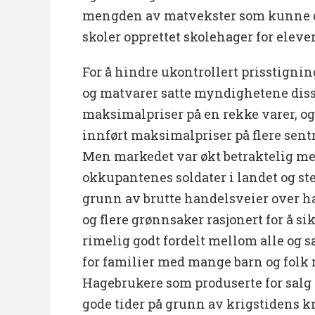
mengden av matvekster som kunne d
skoler opprettet skolehager for eleve
For å hindre ukontrollert prisstigni
og matvarer satte myndighetene dis
maksimalpriser på en rekke varer, o
innført maksimalpriser på flere sent
Men markedet var økt betraktelig med
okkupantenes soldater i landet og ste
grunn av brutte handelsveier over hav
og flere grønnsaker rasjonert for å si
rimelig godt fordelt mellom alle og 
for familier med mange barn og folk 
Hagebrukere som produserte for salg
gode tider på grunn av krigstidens k