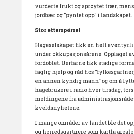
vurderte frukt og sprøytet trær, men
jordbær og ”pyntet opp” i landskapet.
Stor etterspørsel
Hageselskapet fikk en helt eventyr
under okkupasjonsårene. Opplaget a
fordoblet. Uerfarne fikk stadige for
faglig hjelp og råd hos ”fylkesgartner
en annen kyndig mann” og om å lytte
hagebrukere i radio hver tirsdag, tor
meldingene fra administrasjonsrådet
kveldsnyhetene.
I mange områder av landet ble det op
og herredsgartnere som kartla areale