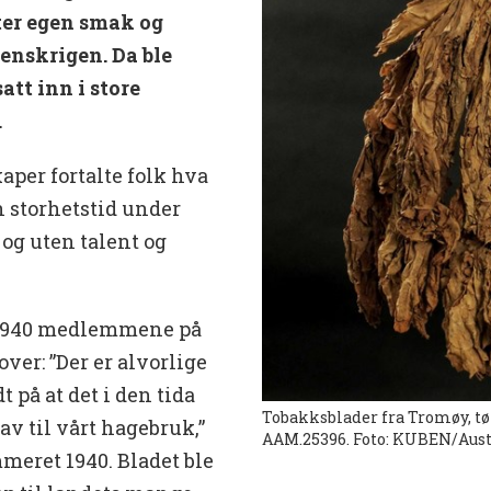
ter egen smak og
denskrigen. Da ble
tt inn i store
.
per fortalte folk hva
 storhetstid under
og uten talent og
t 1940 medlemmene på
ver: ”Der er alvorlige
t på at det i den tida
Tobakksblader fra Tromøy, tø
av til vårt hagebruk,”
AAM.25396. Foto: KUBEN/Aust
eret 1940. Bladet ble