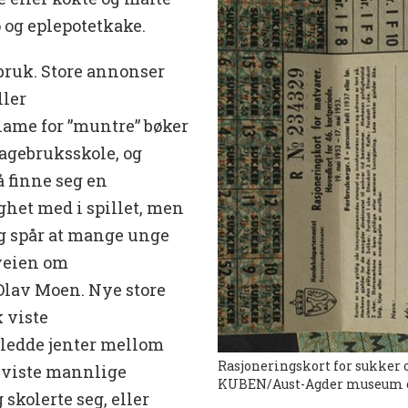
 og eplepotetkake.
ruk. Store annonser
ller
ame for ”muntre” bøker
hagebruksskole, og
å finne seg en
ighet med i spillet, men
eg spår at mange unge
 veien om
 Olav Moen. Nye store
 viste
ledde jenter mellom
Rasjoneringskort for sukker o
 viste mannlige
KUBEN/Aust-Agder museum o
 skolerte seg, eller