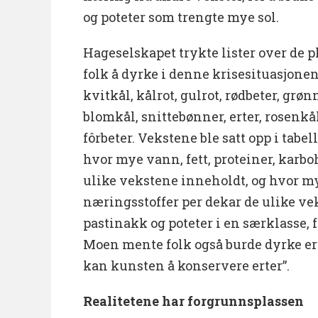
og poteter som trengte mye sol.
Hageselskapet trykte lister over de 
folk å dyrke i denne krisesituasjonen
kvitkål, kålrot, gulrot, rødbeter, grønn
blomkål, snittebønner, erter, rosenkål
fôrbeter. Vekstene ble satt opp i tabe
hvor mye vann, fett, proteiner, karbo
ulike vekstene inneholdt, og hvor m
næringsstoffer per dekar de ulike ve
pastinakk og poteter i en særklasse, f
Moen mente folk også burde dyrke er
kan kunsten å konservere erter”.
Realitetene har forgrunnsplassen