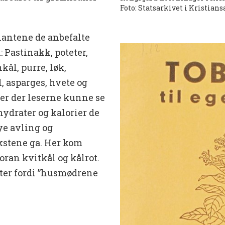
Foto: Statsarkivet i Kristians
plantene de anbefalte
: Pastinakk, poteter,
kål, purre, løk,
, asparges, hvete og
ller der leserne kunne se
hydrater og kalorier de
ye avling og
kstene ga. Her kom
oran kvitkål og kålrot.
ter fordi ”husmødrene