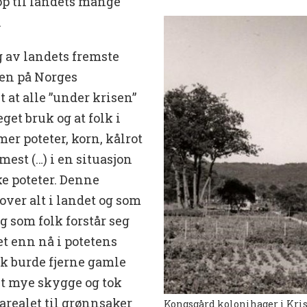
op til landets mange
.
ag av landets fremste
en på Norges
at alle ”under krisen”
get bruk og at folk i
er poteter, korn, kålrot
est (…) i en situasjon
ke poteter. Denne
ver alt i landet og som
og som folk forstår seg
et enn nå i potetens
olk burde fjerne gamle
et mye skygge og tok
 arealet til grønnsaker
Kongsgård kolonihager i Krist