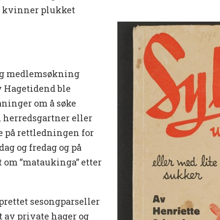
s kvinner plukket
lig medlemsøkning
v Hagetidend ble
maninger om å søke
, herredsgartner eller
 på rettledningen for
sdag og fredag og på
 om ”mataukinga” etter
prettet sesongparseller
t av private hager og