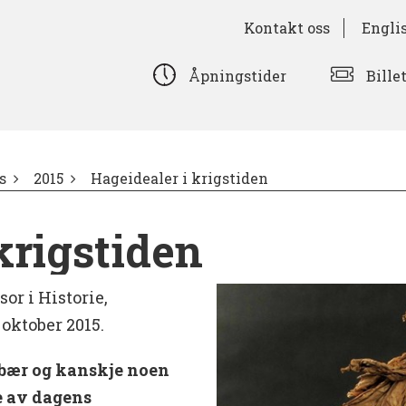
Kontakt oss
Engli
Bille
Åpningstider
s
2015
Hageidealer i krigstiden
krigstiden
r i Historie,
 oktober 2015.
, bær og kanskje noen
e av dagens