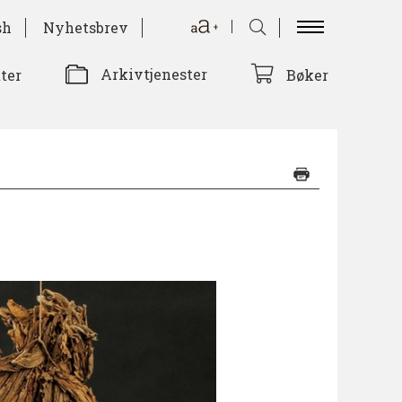
sh
Nyhetsbrev
Arkivtjenester
tter
Bøker