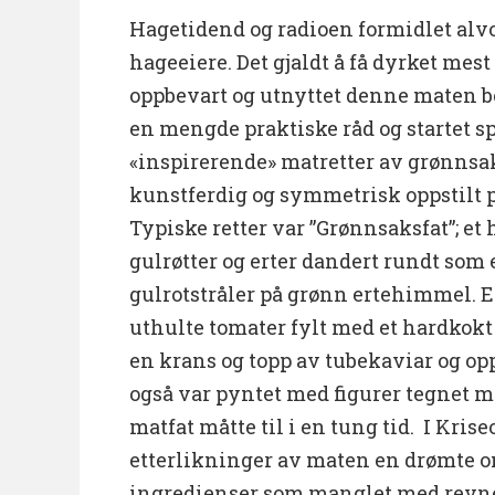
Hagetidend og radioen formidlet alvor
hageeiere. Det gjaldt å få dyrket mest
oppbevart og utnyttet denne maten b
en mengde praktiske råd og startet s
«inspirerende» matretter av grønnsak
kunstferdig og symmetrisk oppstilt 
Typiske retter var ”Grønnsaksfat”; e
gulrøtter og erter dandert rundt som 
gulrotstråler på grønn ertehimmel. El
uthulte tomater fylt med et hardkokt
en krans og topp av tubekaviar og opps
også var pyntet med figurer tegnet 
matfat måtte til i en tung tid. I Krise
etterlikninger av maten en drømte om
ingredienser som manglet med revne 