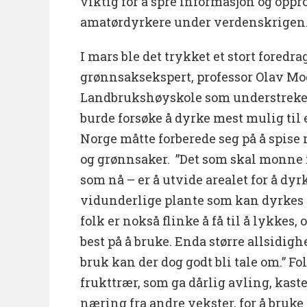
viktig for å spre informasjon og oppr
amatørdyrkere under verdenskrigen
I mars ble det trykket et stort foredr
grønnsaksekspert, professor Olav Mo
Landbrukshøyskole som understreket 
burde forsøke å dyrke mest mulig til e
Norge måtte forberede seg på å spise m
og grønnsaker. ”Det som skal monne m
som nå – er å utvide arealet for å dyr
vidunderlige plante som kan dyrkes o
folk er nokså flinke å få til å lykkes, 
best på å bruke. Enda større allsidigh
bruk kan der dog godt bli tale om.” F
frukttrær, som ga dårlig avling, kast
næring fra andre vekster, for å bruke