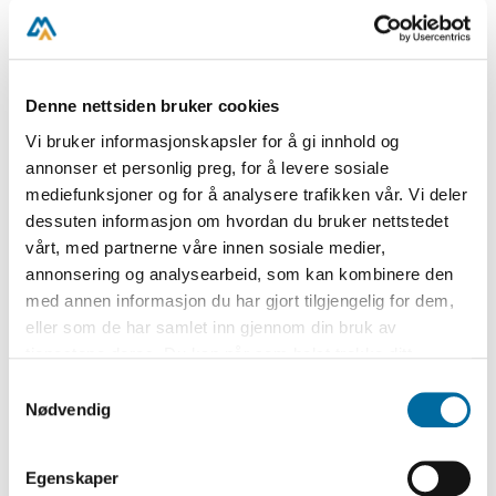
fantes kraftige stemmer som talte mot
Myrdals innvandringsmotstand.
For å demonstrere mot FMI satt altså et 30-
Denne nettsiden bruker cookies
talls mennesker seg på en buss fra Oslo til
Vi bruker informasjonskapsler for å gi innhold og
Fevik. Lars Borgersrud, som var med på
annonser et personlig preg, for å levere sosiale
bussen og som også fikk merke FMI sin
mediefunksjoner og for å analysere trafikken vår. Vi deler
aggressivitet, kan fortelle at bussturen
dessuten informasjon om hvordan du bruker nettstedet
vårt, med partnerne våre innen sosiale medier,
var lite organisert. Det var en gjeng
annonsering og analysearbeid, som kan kombinere den
mennesker på den politiske venstresiden,
med annen informasjon du har gjort tilgjengelig for dem,
initiert av SOS-rasisme. Borgersrud kan
eller som de har samlet inn gjennom din bruk av
fortelle at det var både kvinner og menn,
tjenestene deres. Du kan når som helst trekke ditt
samtykke i ettertid ved å trykke på bindersen i hjørnet,
barn og voksne i bussen, og at de ikke på
Samtykkevalg
så endre samtykke og så avvis.
Nødvendig
noe tidspunkt hadde sett for seg at dette
skulle bli en voldelig demonstrasjon. Fra
Egenskaper
FMI ble det i ettertid påstått at det var