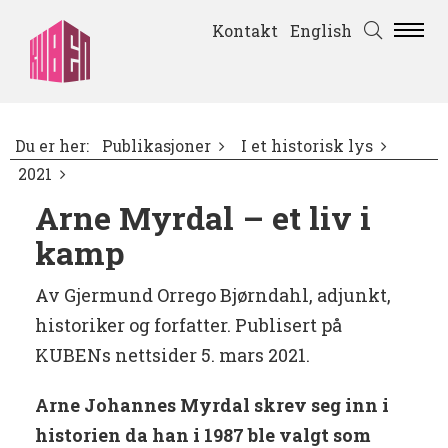
Kontakt
English
Du er her:
Publikasjoner
I et historisk lys
2021
Arne Myrdal – et liv i
kamp
Av Gjermund Orrego Bjørndahl,
adjunkt,
historiker og forfatter. Publisert på
KUBENs nettsider 5. mars 2021.
Arne Johannes Myrdal skrev seg inn i
historien da han i 1987 ble valgt som