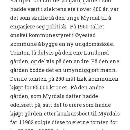
Kampen om Lunderød gård, gården som
hadde vært i slektens eie i over 400 år, var
det som skulle få den unge Myrdal til å
engasjere seg politisk. På 1960-tallet
ønsket kommunestyret i Øyestad
kommune å bygge en ny ungdomsskole.
Tomten lå delvis på den ene Lunderød-
gården, og delvis på den andre. På den ene
gården bodde det en umyndiggjort mann.
Denne tomten på 250 mål fikk kommunen
kjøpt for 85.000 kroner. På den andre
gården, som Myrdals datter hadde
odelsrett på, satt det to eiere som hadde
kjøpt gården etter konkursboet til Myrdals
far. I 1962 solgte disse to eierne tomten for