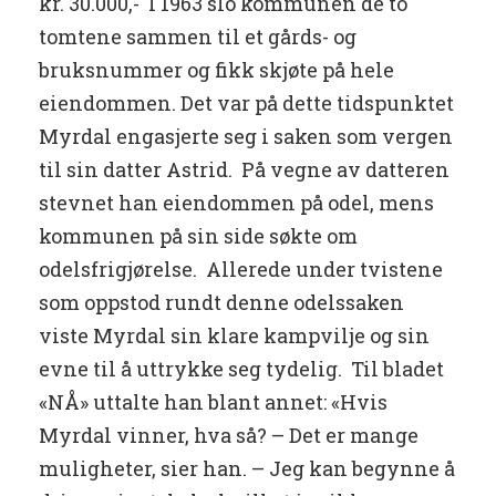
kr. 30.000,- I 1963 slo kommunen de to
tomtene sammen til et gårds- og
bruksnummer og fikk skjøte på hele
eiendommen. Det var på dette tidspunktet
Myrdal engasjerte seg i saken som vergen
til sin datter Astrid. På vegne av datteren
stevnet han eiendommen på odel, mens
kommunen på sin side søkte om
odelsfrigjørelse. Allerede under tvistene
som oppstod rundt denne odelssaken
viste Myrdal sin klare kampvilje og sin
evne til å uttrykke seg tydelig. Til bladet
«NÅ» uttalte han blant annet: «Hvis
Myrdal vinner, hva så? – Det er mange
muligheter, sier han. – Jeg kan begynne å