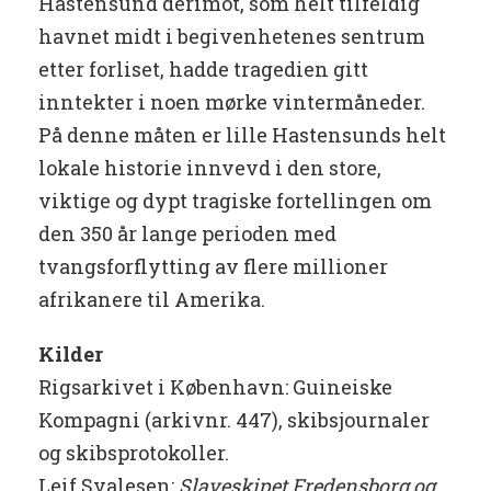
Hastensund derimot, som helt tilfeldig
havnet midt i begivenhetenes sentrum
etter forliset, hadde tragedien gitt
inntekter i noen mørke vintermåneder.
På denne måten er lille Hastensunds helt
lokale historie innvevd i den store,
viktige og dypt tragiske fortellingen om
den 350 år lange perioden med
tvangsforflytting av flere millioner
afrikanere til Amerika.
Kilder
Rigsarkivet i København: Guineiske
Kompagni (arkivnr. 447), skibsjournaler
og skibsprotokoller.
Leif Svalesen:
Slaveskipet Fredensborg og