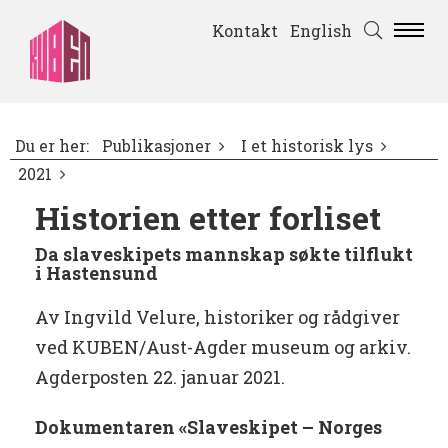
Kontakt
English
Du er her:
Publikasjoner
I et historisk lys
2021
Historien etter forliset
Da slaveskipets mannskap søkte tilflukt
i Hastensund
Av Ingvild Velure,
historiker og rådgiver
ved KUBEN/Aust-Agder museum og arkiv.
Agderposten 22. januar 2021.
Dokumentaren «Slaveskipet – Norges