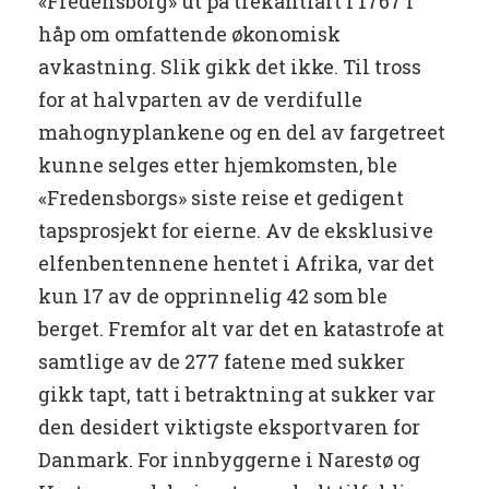
«Fredensborg» ut på trekantfart i 1767 i
håp om omfattende økonomisk
avkastning. Slik gikk det ikke. Til tross
for at halvparten av de verdifulle
mahognyplankene og en del av fargetreet
kunne selges etter hjemkomsten, ble
«Fredensborgs» siste reise et gedigent
tapsprosjekt for eierne. Av de eksklusive
elfenbentennene hentet i Afrika, var det
kun 17 av de opprinnelig 42 som ble
berget. Fremfor alt var det en katastrofe at
samtlige av de 277 fatene med sukker
gikk tapt, tatt i betraktning at sukker var
den desidert viktigste eksportvaren for
Danmark. For innbyggerne i Narestø og