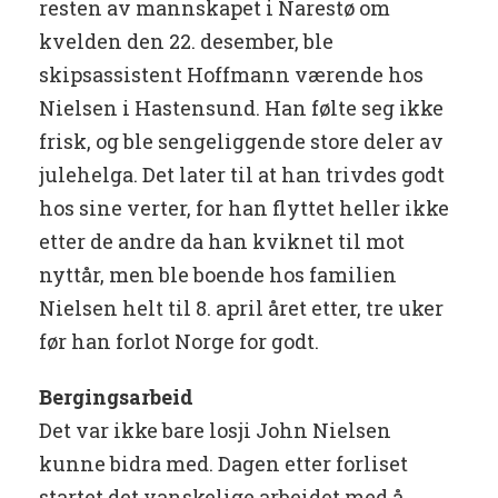
resten av mannskapet i Narestø om
kvelden den 22. desember, ble
skipsassistent Hoffmann værende hos
Nielsen i Hastensund. Han følte seg ikke
frisk, og ble sengeliggende store deler av
julehelga. Det later til at han trivdes godt
hos sine verter, for han flyttet heller ikke
etter de andre da han kviknet til mot
nyttår, men ble boende hos familien
Nielsen helt til 8. april året etter, tre uker
før han forlot Norge for godt.
Bergingsarbeid
Det var ikke bare losji John Nielsen
kunne bidra med. Dagen etter forliset
startet det vanskelige arbeidet med å