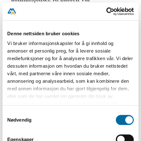
kommisjonær innebar at han hadde fått
rett til å administrere bergingsarbeidet på
kompaniets vegne, noe som ofte kunne
Denne nettsiden bruker cookies
være en innbringende affære.
Vi bruker informasjonskapsler for å gi innhold og
annonser et personlig preg, for å levere sosiale
Det gode forholdet til Nielsen viser seg
mediefunksjoner og for å analysere trafikken vår. Vi deler
både i små og store detaljer. Nielsen ble for
dessuten informasjon om hvordan du bruker nettstedet
eksempel tiltrodd nøkkel til rommet hvor
vårt, med partnerne våre innen sosiale medier,
varer fra vraket ble oppbevart, siden han
annonsering og analysearbeid, som kan kombinere den
med annen informasjon du har gjort tilgjengelig for dem,
ifølge Hoffmann var «en Mand hvis
eller som de har samlet inn gjennom din bruk av
Redelighed man ikke tore bære Tvivl». Da
tjenestene deres. Du kan når som helst trekke ditt
Nielsen i februar var i beit for en pertline
samtykke i ettertid ved å trykke på bindersen i hjørnet,
Samtykkevalg
(en pertline er et tau eller vaier som
så endre samtykke og så avvis.
Nødvendig
henger under en rå. Denne sto sjøfolkene
på når de arbeidet med seilene), ville
Egenskaper