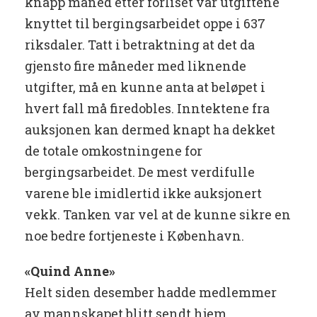
knapp måned etter forliset var utgiftene
knyttet til bergingsarbeidet oppe i 637
riksdaler. Tatt i betraktning at det da
gjensto fire måneder med liknende
utgifter, må en kunne anta at beløpet i
hvert fall må firedobles. Inntektene fra
auksjonen kan dermed knapt ha dekket
de totale omkostningene for
bergingsarbeidet. De mest verdifulle
varene ble imidlertid ikke auksjonert
vekk. Tanken var vel at de kunne sikre en
noe bedre fortjeneste i København.
«Quind Anne»
Helt siden desember hadde medlemmer
av mannskapet blitt sendt hjem