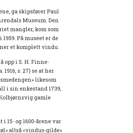
ene, ga skipsfører Paul
Arendals Museum. Den
riet mangler, kom som
i 1959. På museet er de
er et komplett vindu.
 opp i S. H. Finne-
1916, s. 27) se at her
dsmedengen» likesom
ll i sin enkestand 1739,
 «Kolbjørnsvig gamle
at i 15- og 1600-årene var
øl» altså «vindus-gilde»