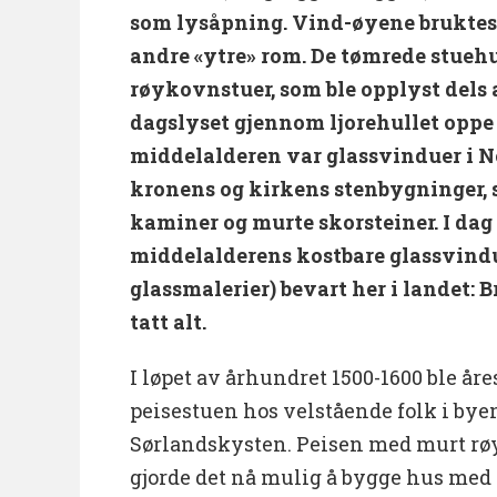
som lysåpning. Vind-øyene bruktes 
andre «ytre» rom. De tømrede stuehu
røykovnstuer, som ble opplyst dels a
dagslyset gjennom ljorehullet oppe 
middelalderen var glassvinduer i N
kronens og kirkens stenbygninger,
kaminer og murte skorsteiner. I dag
middelalderens kostbare glassvind
glassmalerier) bevart her i landet:
tatt alt.
I løpet av århundret 1500-1600 ble år
peisestuen hos velstående folk i bye
Sørlandskysten. Peisen med murt røy
gjorde det nå mulig å bygge hus med i