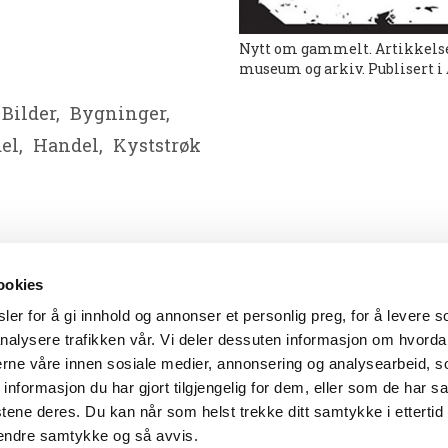
Nytt om gammelt. Artikkelse
museum og arkiv. Publisert i
Bilder,
Bygninger,
el,
Handel,
Kyststrøk
ookies
er for å gi innhold og annonser et personlig preg, for å levere s
nalysere trafikken vår. Vi deler dessuten informasjon om hvorda
nerne våre innen sosiale medier, annonsering og analysearbeid, 
formasjon du har gjort tilgjengelig for dem, eller som de har sa
tene deres. Du kan når som helst trekke ditt samtykke i ettertid
4838 Arendal
-
Tlf: 37 01 79 00
-
E-post:
postmottak@aama
 endre samtykke og så avvis.