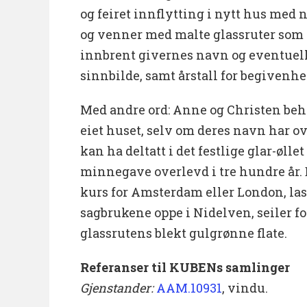
og feiret innflytting i nytt hus med 
og venner med malte glassruter som 
innbrent givernes navn og eventuell
sinnbilde, samt årstall for begivenhe
Med andre ord: Anne og Christen behø
eiet huset, selv om deres navn har o
kan ha deltatt i det festlige glar-øllet
minnegave overlevd i tre hundre år. 
kurs for Amsterdam eller London, las
sagbrukene oppe i Nidelven, seiler fo
glassrutens blekt gulgrønne flate.
Referanser til KUBENs samlinger
Gjenstander:
AAM.10931
, vindu.