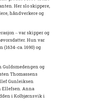
anten. Her slo skippere,
dere, håndverkere og
rasjon ‒ var skipper og
øvorsdatter. Hun var
 (1634‒ca. 1690) og
en Guldsmedengen og
isten Thomassens
llef Gunleiksen
n Ellefsen. Anna
dden i Kolbjørnsvik i