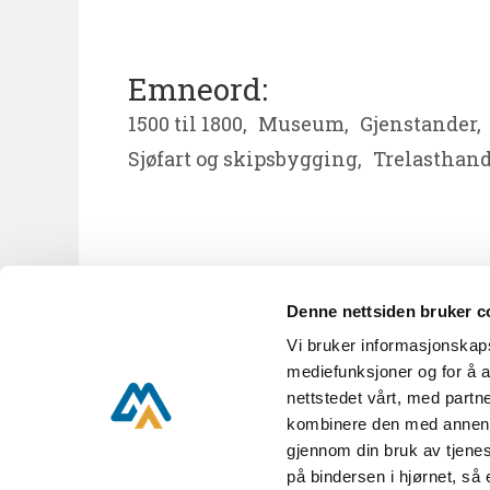
Emneord:
1500 til 1800,
Museum,
Gjenstander,
Sjøfart og skipsbygging,
Trelasthand
Denne nettsiden bruker c
Vi bruker informasjonskapsl
KUBEN A til Å
Nyhetsbrev
mediefunksjoner og for å a
nettstedet vårt, med part
kombinere den med annen in
gjennom din bruk av tjenes
KUBEN,
Parkveien 16,
på bindersen i hjørnet, så