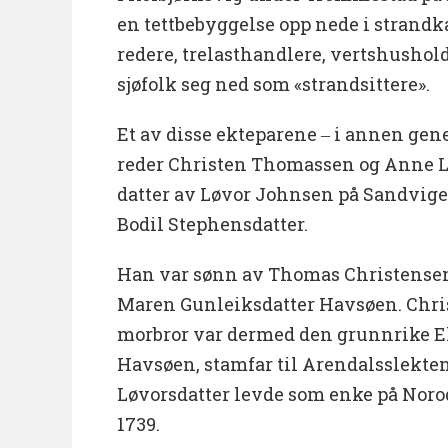
en tettbebyggelse opp nede i strandk
redere, trelasthandlere, vertshushol
sjøfolk seg ned som «strandsittere».
Et av disse ekteparene ‒ i annen gene
reder Christen Thomassen og Anne L
datter av Løvor Johnsen på Sandvigen
Bodil Stephensdatter.
Han var sønn av Thomas Christens
Maren Gunleiksdatter Havsøen. Chr
morbror var dermed den grunnrike E
Havsøen, stamfar til Arendalsslekte
Løvorsdatter levde som enke på Noro
1739.