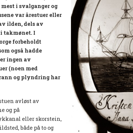
mest i svalganger og
sene var årestuer eller
v ilden, dels av
i takmønet. I
orge forbeholdt
 som også hadde
 er ingen av
uer (noen med
 Brann og plyndring har
estuen avløst av
ne og på
kkanal eller skorstein,
ldsted, både på to og