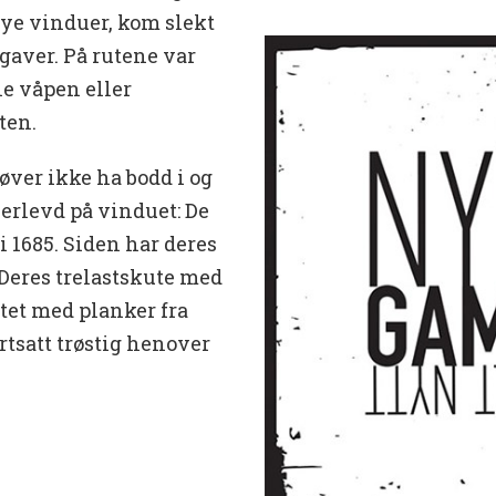
nye vinduer, kom slekt
gaver. På rutene var
e våpen eller
ten.
ver ikke ha bodd i og
verlevd på vinduet: De
 i 1685. Siden har deres
Deres trelastskute med
tet med planker fra
rtsatt trøstig henover