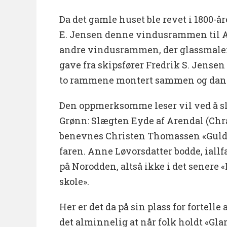
Da det gamle huset ble revet i 1800-år
E. Jensen denne vindusrammen til 
andre vindusrammen, der glassmale
gave fra skipsfører Fredrik S. Jensen 
to rammene montert sammen og dann
Den oppmerksomme leser vil ved å slå
Grønn: Slægten Eyde af Arendal (Chra. 
benevnes Christen Thomassen «Gul
faren. Anne Løvorsdatter bodde, iallfa
på Norodden, altså ikke i det senere
skole».
Her er det da på sin plass for fortelle 
det alminnelig at når folk holdt «Glar