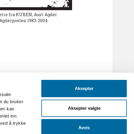
rie fra KUBEN, Aust-Agder
 Agderposten 1983-2004.
Aksepter
osiale
n du bruker
Aksepter valgte
som kan
mlet inn
 ved å trykke
Avvis
.no
-
Org.nr: 986088695