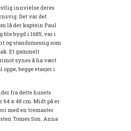
festlig innvielse deres
rnsvig. Det var det
om lå der kaptein Paul
 ble bygd i 1685, var i
dent og standsmessig som
 tak. Et gammelt
erimot synes å ha vært
 oppe, begge etasjer i
der fra dette husets
r 64 x 48 cm. Midt på er
aleri med en tremaster
Kristen Tomes Son. Anna