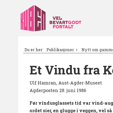
Du er her:
Publikasjoner
Nytt om gamme
Et Vindu fra K
Ulf Hamran, Aust-Agder-Museet
Agderposten 28. juni 1986
Før vindusglassets tid var vind-auge
ordet sier, en glugge i veggen, vel så