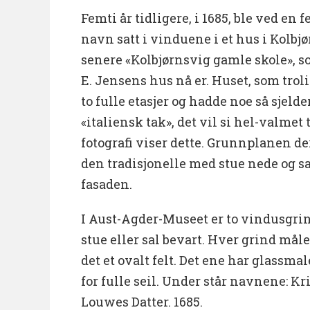
Femti år tidligere, i 1685, ble ved en 
navn satt i vinduene i et hus i Kolbjø
senere «Kolbjørnsvig gamle skole», s
E. Jensens hus nå er. Huset, som trolig
to fulle etasjer og hadde noe så sjel
«italiensk tak», det vil si hel-valmet
fotografi viser dette. Grunnplanen d
den tradisjonelle med stue nede og sal
fasaden.
I Aust-Agder-Museet er to vindusgrin
stue eller sal bevart. Hver grind måle
det et ovalt felt. Det ene har glassm
for fulle seil. Under står navnene: 
Louwes Datter. 1685.