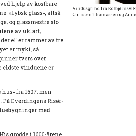
 ved hjelp av kostbare
Vindusgrind fra Kolbjørnsvik
e. «Lybsk glass», altså
Christen Thomassen og Anne L
rge, og glassmestre slo
utene av uklart,
nder eller rammer av tre
et er mykt, så
pinner tvers over
e eldste vinduene er
s hus» fra 1607, men
e. På Everdingens Risør-
sestuebygninger med
.
His grodde i 1600-årene