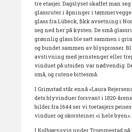
tre etasjer. Dagslyset skaffet man seg
glassruter i åpninger i tømmerveggen
glass fra Lübeck, fikk avsetning i No
seg ned her på kysten. De små glassr
grønnlig glass ble satt sammen i gri
og bundet sammen av blysprosser. Bly
avstivning med jernstenger eller tre
vinduet på utsiden var nødvendig. D
små, og rutene bittesmå.
I Grimstad står ennå «Laura Rejersen
dets blyvinduer forsvant i 1820-åren
bilder fra 1644 ser vi toetasjers pei
vinduer og skorsteiner «i hele byen»
I Kolbjørnsvig under Trommestad på 