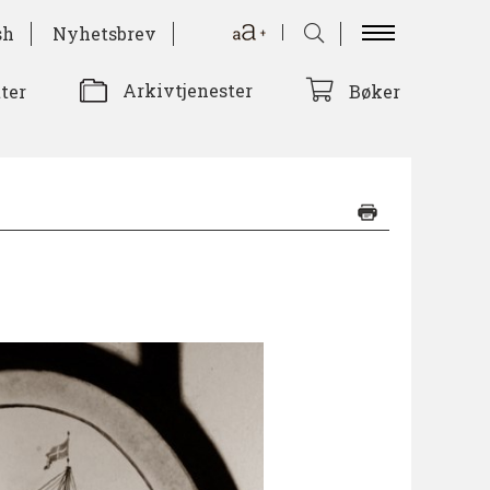
sh
Nyhetsbrev
Arkivtjenester
tter
Bøker