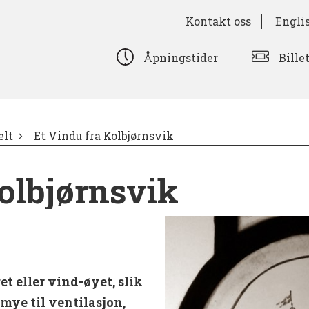
Kontakt oss
Engli
Bille
Åpningstider
lt
Et Vindu fra Kolbjørnsvik
olbjørnsvik
t eller vind-øyet, slik
 mye til ventilasjon,