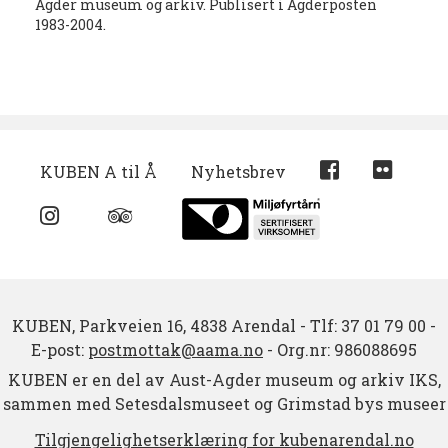
Agder museum og arkiv. Publisert i Agderposten
1983-2004.
KUBEN A til Å
Nyhetsbrev
KUBEN,
Parkveien 16,
4838 Arendal
-
Tlf: 37 01 79 00
-
E-post:
postmottak@aama.no
-
Org.nr: 986088695
KUBEN er en del av Aust-Agder museum og arkiv IKS,
sammen med Setesdalsmuseet og Grimstad bys museer
Tilgjengelighetserklæring for kubenarendal.no