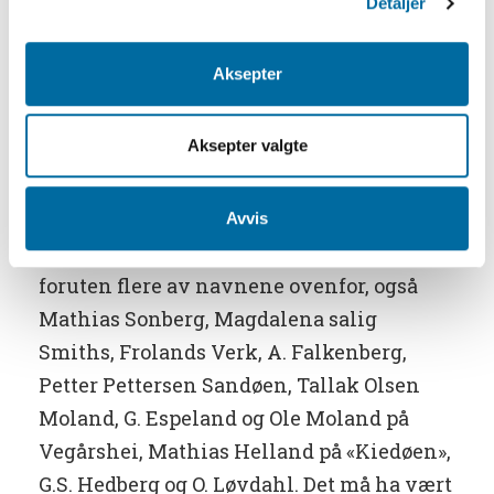
Detaljer
Småmønt, udstædes dette Gields-Beviis
for Sexten Skilling Rigs Bank og indløses
Aksepter
Sex af disse naar forlanges, er Een
Rigsbankdalers Navneværdie, med
Aksepter valgte
rullerende Mynt.»
I gullsmed Ødegaards samling av
Avvis
privatsedler, som ikke er utstilt, finner vi
foruten flere av navnene ovenfor, også
Mathias Sonberg, Magdalena salig
Smiths, Frolands Verk, A. Falkenberg,
Petter Pettersen Sandøen, Tallak Olsen
Moland, G. Espeland og Ole Moland på
Vegårshei, Mathias Helland på «Kiedøen»,
G.S. Hedberg og O. Løvdahl. Det må ha vært