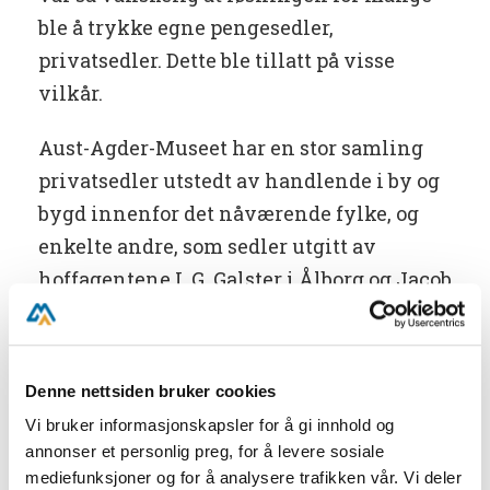
ble å trykke egne pengesedler,
privatsedler. Dette ble tillatt på visse
vilkår.
Aust-Agder-Museet har en stor samling
privatsedler utstedt av handlende i by og
bygd innenfor det nåværende fylke, og
enkelte andre, som sedler utgitt av
hoffagentene I. G. Galster i Ålborg og Jacob
Kielland i Stavanger. Endel av samlingen
er for første gang stilt ut. Pengesedlene er
brunflekkete og slitte, tildels fillete, og vil
Denne nettsiden bruker cookies
bare tåle dagens lys noen få uker
Vi bruker informasjonskapsler for å gi innhold og
framover. Den eldste seddelen er signert
annonser et personlig preg, for å levere sosiale
av Peter Herlofson på Strømsbo,
mediefunksjoner og for å analysere trafikken vår. Vi deler