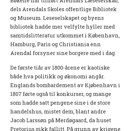
Bøkene har tilhørt Arendals Læseselskab,
dels Arendals Skoles offentlige Bibliotek
og Museum. Leseselskapet og byens
bibliotek hadde mer velfylte hyller med
samtidslitteratur utkommet i København,
Hamburg, Paris og Christiania enn
Arendal forsyner sine borgere med i dag.
De første tiår av 1800-årene er kaotiske
både hva politikk og økonomi angår.
Englands bombardement av Kjøbenhavn i
1807 førte også til konkurser, og mange
som hadde satt pengene sine i de store
handelshus, mistet dem, blant andre
Jacob Larssøn på Merdøgaard, da huset
Pretorius gikk fallitt. På grunn av krigene