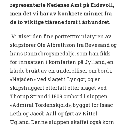
representerte Nedenes Amt på Eidsvoll,
men det vi har av konkrete minner fra
de to viktige tiårene først i århundret.
Vi viser den fine portrettminiatyren av
skipsfører Ole Albrethson fra Revesand og
hans Dannebrogsmedalje, som han fikk
for innsatsen i kornfarten på Jylland, en
kårde brukt av en underoffiser om bord i
«Najaden» ved slaget i Lyngør, og en
skipshuggert etterlatt etter slaget ved
Thorup Strand i 1809 ombord i sluppen
«Admiral Tordenskjold», bygget for Isaac
Leth og Jacob Aall og ført av Kittel
Ugland. Denne sluppen skaffet også korn