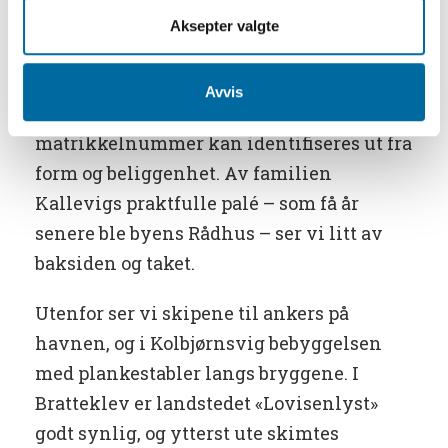
på plass etter at den mattrøde veggfargen
Aksepter valgte
var tørr?
Selv om bildet kan være litt fortegnet, er
Avvis
Kølles skildring meget pålitelig: Hvert
matrikkelnummer kan identifiseres ut fra
form og beliggenhet. Av familien
Kallevigs praktfulle palé – som få år
senere ble byens Rådhus – ser vi litt av
baksiden og taket.
Utenfor ser vi skipene til ankers på
havnen, og i Kolbjørnsvig bebyggelsen
med plankestabler langs bryggene. I
Bratteklev er landstedet «Lovisenlyst»
godt synlig, og ytterst ute skimtes