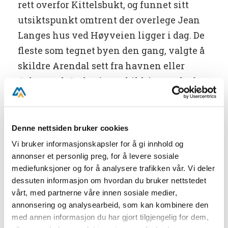
rett overfor Kittelsbukt, og funnet sitt
utsiktspunkt omtrent der overlege Jean
Langes hus ved Høyveien ligger i dag. De
fleste som tegnet byen den gang, valgte å
skildre Arendal sett fra havnen eller
Galtesund. Catharines skildring er derfor
svært interessant, og nærmest unik.
I øst, til venstre i bildet, ser vi en snipp av
Denne nettsiden bruker cookies
Friholmens tette trehusbebyggelse, og av
Vi bruker informasjonskapsler for å gi innhold og
kanalen som runder det som senere ble
annonser et personlig preg, for å levere sosiale
Syrdalens hjørne. Tyholmens nordside
mediefunksjoner og for å analysere trafikken vår. Vi deler
dessuten informasjon om hvordan du bruker nettstedet
med kirken og høydedraget dominerer i
vårt, med partnerne våre innen sosiale medier,
midten av bildet. Kirken vi ser, ble – med
annonsering og analysearbeid, som kan kombinere den
bibehold av tårnet – ombygd fra Y-form til
med annen informasjon du har gjort tilgjengelig for dem,