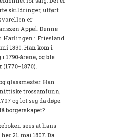
ldenhet for salg. Det er
rte skildringer, utført
kvarellen er
ianszen Appel. Denne
i Harlingen i Friesland
juni 1830. Han kom i
 i 1790-årene, og ble
r (1770–1870).
 og glassmester. Han
nittiske trossamfunn,
797 og lot seg da døpe.
 få borgerskapet?
rkeboken sees at hans
 her 21. mai 1807. Da