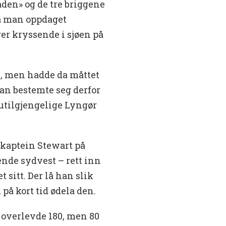
den» og de tre briggene
a man oppdaget
ger kryssende i sjøen på
s, men hadde da måttet
an bestemte seg derfor
g utilgjengelige Lyngør
 kaptein Stewart på
kende sydvest – rett inn
sitt. Der lå han slik
 på kort tid ødela den.
overlevde 180, men 80