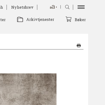
sh
Nyhetsbrev
Arkivtjenester
tter
Bøker