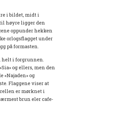
e i bildet, midt i
til høyre ligger den
iggene oppunder hekken
ske orlogsflagget under
agg på formasten.
 helt i forgrunnen.
«Sia» og ellers, men den
e «Najaden» og
ste. Flaggene viser at
arellen er mørknet i
 nærmest brun eler cafe-