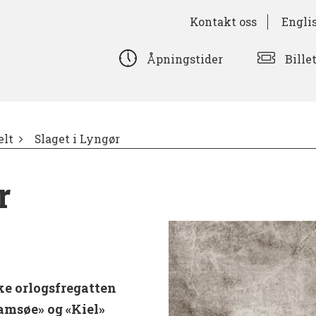
Kontakt oss
Engli
Bille
Åpningstider
lt
Slaget i Lyngør
r
ke orlogsfregatten
amsøe» og «Kiel»