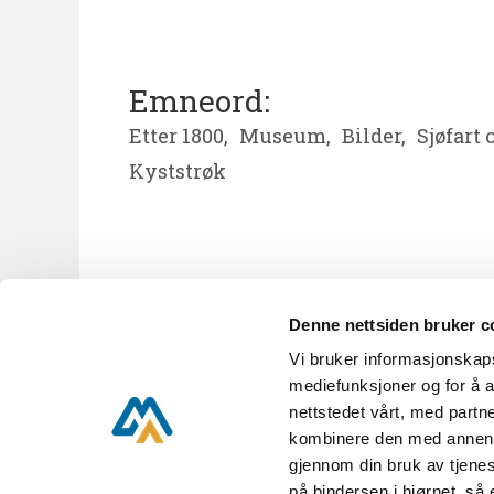
Emneord:
Etter 1800,
Museum,
Bilder,
Sjøfart
Kyststrøk
Denne nettsiden bruker c
Vi bruker informasjonskapsl
KUBEN A til Å
Nyhetsbrev
mediefunksjoner og for å a
nettstedet vårt, med part
kombinere den med annen in
gjennom din bruk av tjenes
KUBEN,
Parkveien 16,
på bindersen i hjørnet, så