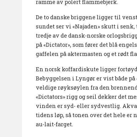
ramme av polert flammebjerk.
De to danske briggene ligger til venstr
sundet ser vi «Najaden» skutt i senk, 
tredje av de dansk-norske orlogsbr
på «Dictator», som fører det blå engel
gaffelen på aktermasten og et rødt fl
En norsk koffardiskute ligger fortøyd
Bebyggelsen i Lyngør er vist både på 
veldige røyksøylen fra den brennend
«Dictators» rigg og seil dekker det me
vinden er syd- eller sydvestlig. Akv
tidens løp, så tonen over det hele er
au-lait-farget.