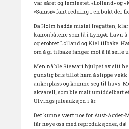
var såret og lemlestet. «Lolland» og 
«Samsø» fant redning i en bukt der f
Da Holm hadde mistet fregatten, klar
kanonbåtene som lå i Lyngør havn å å
og erobret Lolland og Kiel tilbake. H
om å gi tilbake fanger mot å få seile 
Men nå ble Stewart hjulpet av sitt he
gunstig bris tillot ham å slippe vekk 
ankerplass og komme seg til havs. Me
akvarell, som ble malt umiddelbart ett
Ulvings juleauksjon i år.
Det kunne vært noe for Aust-Agder-M
får nøye oss med reproduksjoner, da!