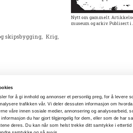
Nytt om gammelt. Artikkelse
museum og arkiv. Publisert i
 og skipsbygging,
Krig,
ookies
er for å gi innhold og annonser et personlig preg, for å levere s
nalysere trafikken vår. Vi deler dessuten informasjon om hvorda
nerne våre innen sosiale medier, annonsering og analysearbeid, 
formasjon du har gjort tilgjengelig for dem, eller som de har sa
tene deres. Du kan når som helst trekke ditt samtykke i ettertid
4838 Arendal
-
Tlf: 37 01 79 00
-
E-post:
postmottak@aama
 endre samtykke og så avvis.