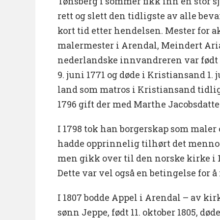
Tønsberg i sommer fikk inn en stor sje
rett og slett den tidligste av alle beva
kort tid etter hendelsen. Mester for a
malermester i Arendal, Meindert Ar
nederlandske innvandreren var født 
9. juni 1771 og døde i Kristiansand 1. 
land som matros i Kristiansand tidlig
1796 gift der med Marthe Jacobsdatte
I 1798 tok han borgerskap som maler
hadde opprinnelig tilhørt det menno
men gikk over til den norske kirke i 1
Dette var vel også en betingelse for å
I 1807 bodde Appel i Arendal – av ki
sønn Jeppe, født 11. oktober 1805, døde