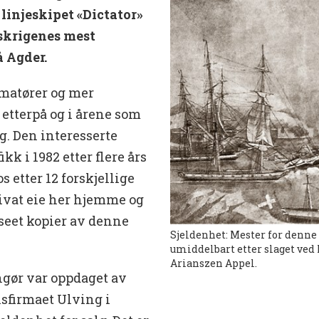
linjeskipet «Dictator»
skrigenes mest
 Agder.
amatører og mer
etterpå og i årene som
g. Den interesserte
kk i 1982 etter flere års
s etter 12 forskjellige
rivat eie her hjemme og
seet kopier av denne
Sjeldenhet: Mester for denne
umiddelbart etter slaget ved
Arianszen Appel.
yngør var oppdaget av
sfirmaet Ulving i