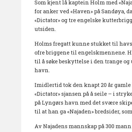
Som kjent lå kaptein Holm med «Naja
for anker ved «Haven» på Sandøya, d
«Dictator» og tre engelske kutterbrig
utsiden.
Holms fregatt kunne stukket til hav
ofre briggene til engelskmennene. H
til å søke beskyttelse i den trange o
havn.
Imidlertid tok den knapt 20 år gamle
«Dictator» sjansen på å seile – i stry
på Lyngørs havn med det svære skipet 
til at han ga «Najaden» bredsider, som
Av Najadens mannskap på 300 mann 