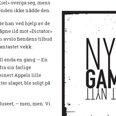
«Kiel» overga seg, mens
ienden ikke nådde den.
te han ved hjelp av de
pne ild mot «Dictator»
an avslo fiendens tilbud
uantastet vekk.
ll enda en gang: – En
fra sin farlige
inert Appels lille
er slaget, ble solgt på
useet, – men, men. Vi