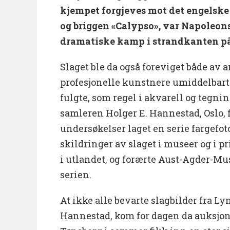
kjempet forgjeves mot det engelske 
og briggen «Calypso», var Napoleon
dramatiske kamp i strandkanten på
Slaget ble da også foreviget både av 
profesjonelle kunstnere umiddelbart 
fulgte, som regel i akvarell og tegnin
samleren Holger E. Hannestad, Oslo, fi
undersøkelser laget en serie fargefoto
skildringer av slaget i museer og i p
i utlandet, og forærte Aust-Agder-Mu
serien.
At ikke alle bevarte slagbilder fra L
Hannestad, kom for dagen da auksjon