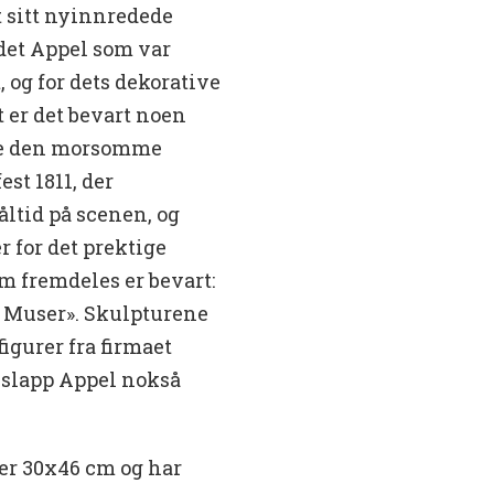
 sitt nyinnredede
det Appel som var
 og for dets dekorative
t er det bevart noen
rte den morsomme
st 1811, der
åltid på scenen, og
r for det prektige
som fremdeles er bevart:
 Muser». Skulpturene
igurer fra firmaet
t slapp Appel nokså
er 30x46 cm og har