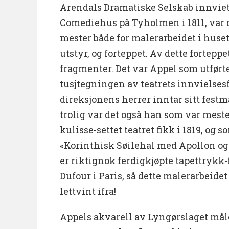
Arendals Dramatiske Selskab innviet
Comediehus på Tyholmen i 1811, var 
mester både for malerarbeidet i huset,
utstyr, og forteppet. Av dette forteppe
fragmenter. Det var Appel som utfø
tusjtegningen av teatrets innvielsesfe
direksjonens herrer inntar sitt festm
trolig var det også han som var meste
kulisse-settet teatret fikk i 1819, og 
«Korinthisk Søilehal med Apollon og
er riktignok ferdigkjøpte tapettrykk-f
Dufour i Paris, så dette malerarbeide
lettvint ifra!
Appels akvarell av Lyngørslaget mål