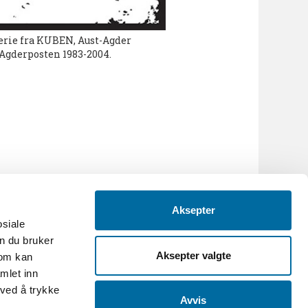
rie fra KUBEN, Aust-Agder
 Agderposten 1983-2004.
Aksepter
osiale
n du bruker
Aksepter valgte
som kan
mlet inn
 ved å trykke
Avvis
.no
-
Org.nr: 986088695