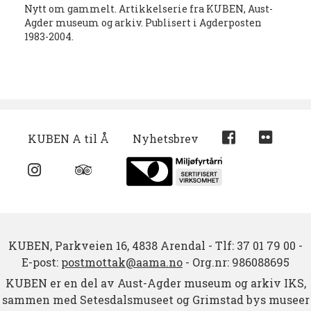
Nytt om gammelt. Artikkelserie fra KUBEN, Aust-
Agder museum og arkiv. Publisert i Agderposten
1983-2004.
KUBEN A til Å
Nyhetsbrev
KUBEN,
Parkveien 16,
4838 Arendal
-
Tlf: 37 01 79 00
-
E-post:
postmottak@aama.no
-
Org.nr: 986088695
KUBEN er en del av Aust-Agder museum og arkiv IKS,
sammen med Setesdalsmuseet og Grimstad bys museer