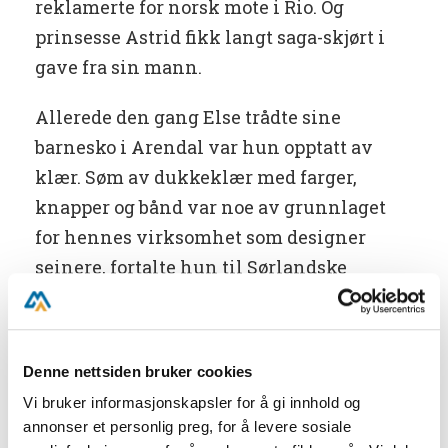
reklamerte for norsk mote i Rio. Og
prinsesse Astrid fikk langt saga-skjørt i
gave fra sin mann.
Allerede den gang Else trådte sine
barnesko i Arendal var hun opptatt av
klær. Søm av dukkeklær med farger,
knapper og bånd var noe av grunnlaget
for hennes virksomhet som designer
seinere, fortalte hun til Sørlandske
Tidende.
Else Mørland var født 1919 som datter av
Denne nettsiden bruker cookies
grosserer Mørland. Hun døde 1996.
Vi bruker informasjonskapsler for å gi innhold og
Mesteparten av sitt voksne liv bodde hun
annonser et personlig preg, for å levere sosiale
i Oslo.