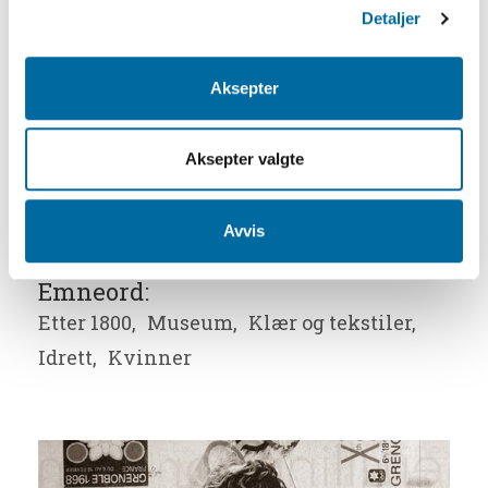
unge dame.
Detaljer
Utstillingen pakkes ubønnhørlig ned
igjen når OL i Nagano er slutt!
Aksepter
Referanser til KUBENs samlinger
Aksepter valgte
Gjenstand
:
AAM.25956
, kjole.
Avvis
Emneord:
Etter 1800,
Museum,
Klær og tekstiler,
Idrett,
Kvinner