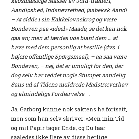
kaosmæssige Masser av Jord-trælleri,
Aandløshed, Indsnevrethed, jaabeksk Aand!
– At sidde i sin Kakkelovnskrog og være
Bondeven paa «ideel» Maade, se det kan nok
gaa an; men at færdes ude blant dem ... at
have med dem personlig at bestille (dvs. i
højere offentlige Spørgsmaal), – aa saa være
Bondeven, – nej, det er umuligt for den, der
dog selv har reddet nogle Stumper aandelig
Sans ud af Tidens muldrede Madstræverhav
og almindelige Fordærvelse –.
Ja, Garborg kunne nok saktens ha fortsatt,
men som han selv skriver: «Men min Tid
og mit Papir tager Ende, og Du faar
saaledes ikke flere av disse herlige