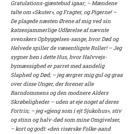
Gratulations-gjæstebud igaar; – Mændene
talte om «Skuter», og Fragter, og Pigerne!
–
De plagede næsten Ørene af mig ved sin
katzenjammerlige Udførelse af nævnte
svenskers Opbyggelses-sange, hvor Død og
Helvede spiller de væsentligste Roller! – Jeg
sygner hen i dette Hus, hvor Halvvejs-
bymæssighed er parret med aandelig
Slaphed og Død; – jeg ærgrer mig gul og graa
over disse Unger, der forener alle
Barndommens og den modnere Alders
Skrøbeligheder – uden at eje noget af deres
Fortrin; – jeg «gjeng som i ejt Sjukohus», stiv
og stinn og halv-død som mine Omgivelser,
– kort og godt: «den risørske Folke-aand