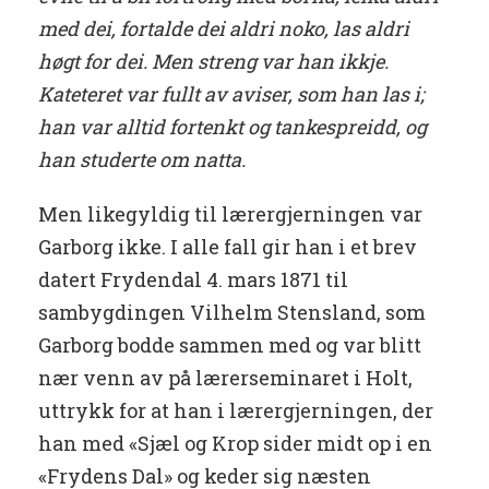
med dei, fortalde dei aldri noko, las aldri
høgt for dei. Men streng var han ikkje.
Kateteret var fullt av aviser, som han las i;
han var alltid fortenkt og tankespreidd, og
han studerte om natta.
Men likegyldig til lærergjerningen var
Garborg ikke. I alle fall gir han i et brev
datert Frydendal 4. mars 1871 til
sambygdingen Vilhelm Stensland, som
Garborg bodde sammen med og var blitt
nær venn av på lærerseminaret i Holt,
uttrykk for at han i lærergjerningen, der
han med «Sjæl og Krop sider midt op i en
«Frydens Dal» og keder sig næsten