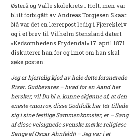
Østerå og Valle skolekrets i Holt, men var
blitt forbigått av Andreas Torgjesen Skaar.
Nå var det en lærerpost ledig i Fjærekleiv
og i et brev til Vilhelm Stensland datert
«Kedsomhedens Frydendal» 17. april 1871
diskuterer han for og imot om han skal
søke posten:
Jeg er hjertelig kjed av hele dette forsnørede
Risør. Gudbevares – hvad for en Aand her
hersker, vil Du bl.a. kunne skjønne af, at den
eneste «morro», disse Godtfolk her tør tillade
sig i sine festlige Sammenkomster, er – Sang
af disse velsignede svenske mørke religiøse
Sange af Oscar Ahnfeldt! – Jeg var i et