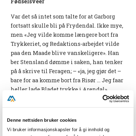
Fødselsvéer
Var det så intet som talte for at Garborg
fortsatt skulle bli på Frydendal. Ikke mye,
men «Jeg vilde komme længere bort fra
Trykkeriet, og Redaktions-arbejdet vilde
paa den Maade blive vanskeligere». Han
ber Stensland dømme i saken, han tenker
på å skrive til Feragen; – «ja, jeg gjør det –
bare for aa komme bort fra Risør ... Jeg faar
heller lade Bladet trykke i Arendal».
Nei, Garborg måtte bort. Han følte seg
forlatt av alle. Han følte til og med at
Denne nettsiden bruker cookies
vennen Vilhelm sviktet ham. I det siste
Vi bruker informasjonskapsler for å gi innhold og
brevet han skriver fra Risør, datert 15.