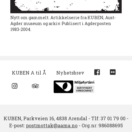
Nytt om gammelt. Artikkelserie fra KUBEN, Aust-
Agder museum og arkiv. Publisert i Agderposten
1983-2004.
KUBEN A til Å
Nyhetsbrev
KUBEN,
Parkveien 16,
4838 Arendal
-
Tlf: 37 01 79 00
-
E-post:
postmottak@aama.no
-
Org.nr: 986088695