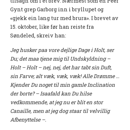
tilsagn om i et brev. Nærmest som en Peer
Gynt grep Garborg inn i bryllupet og
«gjekk ein lang tur med brura». I brevet av
15. oktober, like før han reiste fra
Søndeled, skreiv han:
Jeg husker paa vore dejlige Dage i Holt, ser
Du; det maa tjene mig til Undskyldning –
Holt – Holt – nej, nej, det har tabt sin Duft,
sin Farve; alt væk, væk, væk! Alle Drømme ...
Kjender Du noget til min gamle Inclination
der borte? – Isaafald kan Du hilse
vedkommende, at jeg nu er blit en stor
Canaille, men at jeg dog staar til velvillig
Afbenyttelse –.