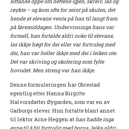
sittande oppe om nettene igjen, skreiv, las og
røykte – og kom ofte for seint på skulen, det
hende at elevane venta på han til langt fram
på føremiddagen. Undervisninga hans var
formell, han fortalde aldri noko til elevane,
las ikkje høgt for dei eller var fortruleg med
dei, han var heller ikkje med dei i leiken ute.
Det var skriving og skolering som fylte
hovudet. Men streng var han ikkje.
Denne formuleringen har Obrestad
egentlig etter Hanna Birgitte
Halvorsdatter Øygarden, som var en av
Garborgs elever. Hun fortalte blant annet
til lektor Arne Heggen at
han hadde inga
evne til å bli fortrolig med borna, leika aldri