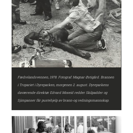
Fædrelandsvennen, 1978. Fotograf: Magnar Østigård. Brannen
i Tropariet i Dyreparken, morgenen 2. august. Dyreparkens
daværende direktør Edvard Moseid redder Skilpadder og
Sjimpanser får pustehjelp av brann-og redningsmannskap.