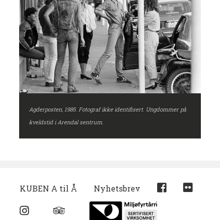
Agderposten, 1985. Fotograf ikke identifisert. Ungdommer på
kveldstid i Arendal sentrum.
KUBEN A til Å
Nyhetsbrev