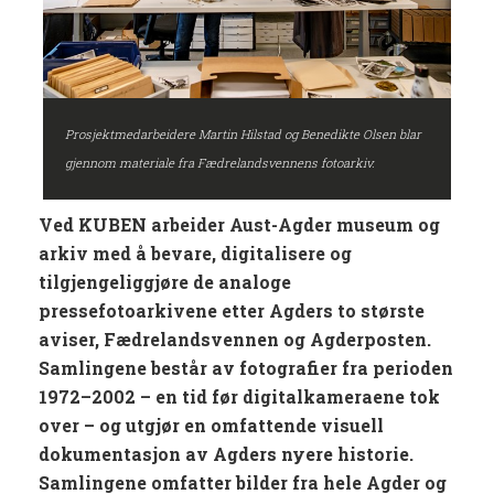
Prosjektmedarbeidere Martin Hilstad og Benedikte Olsen blar
gjennom materiale fra Fædrelandsvennens fotoarkiv.
Ved KUBEN arbeider Aust-Agder museum og
arkiv med å bevare, digitalisere og
tilgjengeliggjøre de analoge
pressefotoarkivene etter Agders to største
aviser, Fædrelandsvennen og Agderposten.
Samlingene består av fotografier fra perioden
1972–2002 – en tid før digitalkameraene tok
over – og utgjør en omfattende visuell
dokumentasjon av Agders nyere historie.
Samlingene omfatter bilder fra hele Agder og