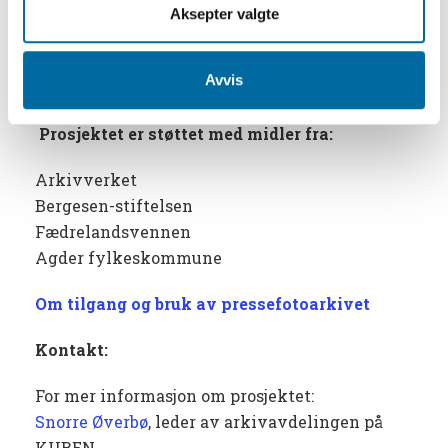
Aksepter valgte
både sikret for ettertiden og gjort tilgjengelig
for publikum.
Avvis
Prosjektet er støttet med midler fra:
Arkivverket
Bergesen-stiftelsen
Fædrelandsvennen
Agder fylkeskommune
Om tilgang og bruk av pressefotoarkivet
Kontakt:
For mer informasjon om prosjektet:
Snorre Øverbø
, leder av arkivavdelingen på
KUBEN