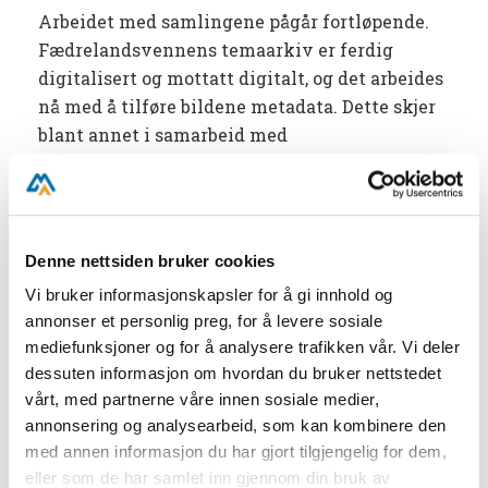
Arbeidet med samlingene pågår fortløpende.
Fædrelandsvennens temaarkiv er ferdig
digitalisert og mottatt digitalt, og det arbeides
nå med å tilføre bildene metadata. Dette skjer
blant annet i samarbeid med
Fædrelandsvennen og en gruppe frivillige
med lokalkunnskap. Agderpostens temaarkiv
er sendt til digitalisering, og de digitale filene
mottas fortløpende mens arbeidet med
Denne nettsiden bruker cookies
metadataregistrering pågår. Parallelt
Vi bruker informasjonskapsler for å gi innhold og
klargjøres papirkopiene i personarkivene for
annonser et personlig preg, for å levere sosiale
digitalisering. Et utvalg fotografier fra
mediefunksjoner og for å analysere trafikken vår. Vi deler
Fædrelandsvennens arkiv er allerede publisert
dessuten informasjon om hvordan du bruker nettstedet
på Digitalarkivet.
vårt, med partnerne våre innen sosiale medier,
annonsering og analysearbeid, som kan kombinere den
Samarbeid og publisering
med annen informasjon du har gjort tilgjengelig for dem,
eller som de har samlet inn gjennom din bruk av