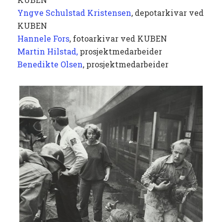
Yngve Schulstad Kristensen
, depotarkivar ved
KUBEN
Hannele Fors
, fotoarkivar ved KUBEN
Martin Hilstad,
prosjektmedarbeider
Benedikte Olsen
, prosjektmedarbeider