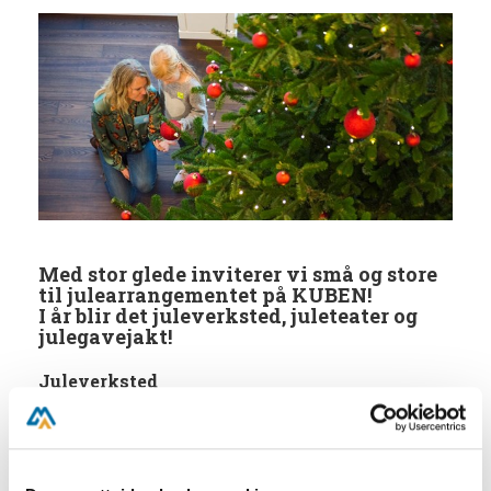
Med stor glede inviterer vi små og store
til julearrangementet på KUBEN!
I år blir det juleverksted, juleteater og
julegavejakt!
Juleverksted
Her kan barna lage tradisjonell julepynt. Den
perfekte anledning til å lage årets julegaver til
besteforeldrene, eller noe ny pynt til treet.
Barna kan lage julepynt i ullfilt, gullpapir og