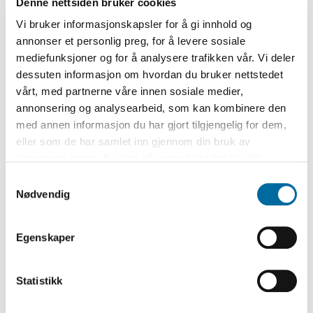
Denne nettsiden bruker cookies
papir.
Vi bruker informasjonskapsler for å gi innhold og
Juleteater
annonser et personlig preg, for å levere sosiale
Det blir ikke julestemning uten juleteater!
mediefunksjoner og for å analysere trafikken vår. Vi deler
Ta med familien og opplev urpremieren på
dessuten informasjon om hvordan du bruker nettstedet
teaterstykket "Farlig julegrøt", skrevet av
vårt, med partnerne våre innen sosiale medier,
Bjørg Øygarden
.
Forestillingen spilles av
annonsering og analysearbeid, som kan kombinere den
Arendals Dramatiske Selskab og varer ca 20
med annen informasjon du har gjort tilgjengelig for dem,
min.
eller som de har samlet inn gjennom din bruk av
Stykket spilles kl. 13.00, 13.45 og 14.30
tjenestene deres. Du kan når som helst trekke ditt
Gratis inngang!
samtykke i ettertid ved å trykke på bindersen i hjørnet,
Samtykkevalg
så endre samtykke og så avvis.
Nødvendig
Litt om stykket:
Det er julaften på Nordpolen, og julenissen skal
spise julegrøten sin før han reiser rundt med
Egenskaper
gaver til barna. Men når Bestemor serverer
ham grøt, kommer hun til å drysse rottegift på
den i stedet for kanel, og dermed får julenissen
Statistikk
forferdelig mageknip. Det er tusen kilometer
til nærmeste lege og krise for både nissen og