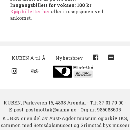
Inngangsbillett for voksen: 100 kr
Kjøp billetter her
eller i resepsjonen ved
ankomst.
KUBEN A til Å
Nyhetsbrev
KUBEN,
Parkveien 16,
4838 Arendal
-
Tlf: 37 01 79 00
-
E-post:
postmottak@aama.no
-
Org.nr: 986088695
KUBEN er en del av Aust-Agder museum og arkiv IKS,
sammen med Setesdalsmuseet og Grimstad bys museer