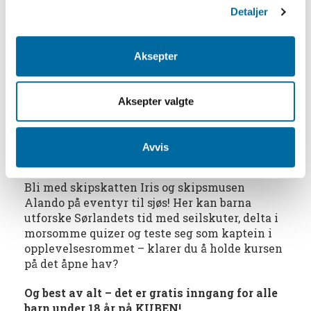
Detaljer
LIVSTEGN
- fra steinalder til vikingtid
Her venter både spennende og lærerike
opplevelser. Møt den litt skumle ormen
Aksepter
Nidhogg som gnager på røttene til
verdenstreet Yggdrasil! Kjenn på pels, bein og
gevir, og prøv å gjette hvilke dyr de kommer
Aksepter valgte
fra. For de minste finnes det også søte sauer
som trenger pass – pass på at ikke ulven
sniker seg inn!
Avvis
DE HVIDE SEIL
Bli med skipskatten Iris og skipsmusen
Alando på eventyr til sjøs! Her kan barna
utforske Sørlandets tid med seilskuter, delta i
morsomme quizer og teste seg som kaptein i
opplevelsesrommet – klarer du å holde kursen
på det åpne hav?
Og best av alt – det er gratis inngang for alle
barn under 18 år på KUBEN!