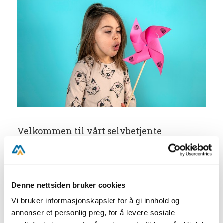
Velkommen til vårt selvbetjente
sommerverksted!
Her kan barna kose seg med å lage egen
vindmølle!
Ta en pause fra hverdagen og kos dere sammen
Denne nettsiden bruker cookies
med en hyggelig aktivitet – helt gratis!
Vi bruker informasjonskapsler for å gi innhold og
Verkstedet er åpent hver dag i museets
annonser et personlig preg, for å levere sosiale
åpningstider.