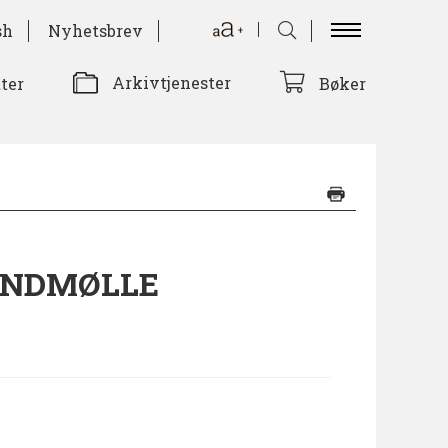
sh
Nyhetsbrev
Arkivtjenester
tter
Bøker
INDMØLLE