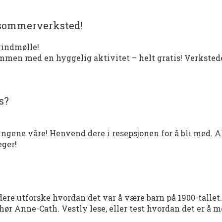
 sommerverksted!
vindmølle!
mmen med en hyggelig aktivitet – helt gratis! Verksted
s?
ingene våre! Henvend dere i resepsjonen for å bli med. Al
eger!
 dere utforske hvordan det var å være barn på 1900-tallet. 
, hør Anne-Cath. Vestly lese, eller test hvordan det er å 