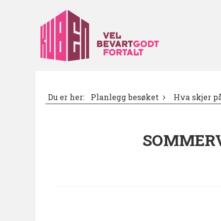
Du er her:
Planlegg besøket
Hva skjer 
SOMMERV