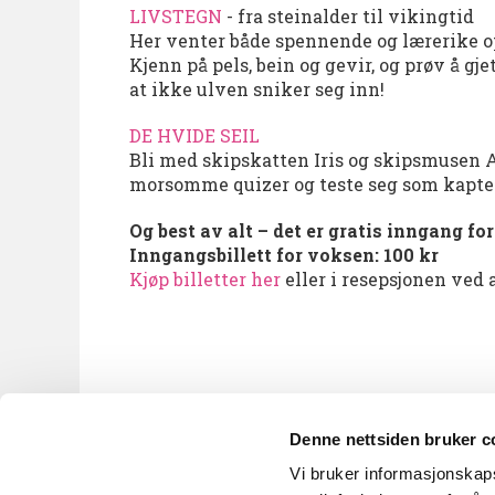
LIVSTEGN
- fra steinalder til vikingtid
Her venter både spennende og lærerike o
Kjenn på pels, bein og gevir, og prøv å gj
at ikke ulven sniker seg inn!
DE HVIDE SEIL
Bli med skipskatten Iris og skipsmusen Al
morsomme quizer og teste seg som kaptei
Og best av alt – det er gratis inngang fo
Inngangsbillett for voksen: 100 kr
Kjøp billetter her
eller i resepsjonen ved
Denne nettsiden bruker c
Vi bruker informasjonskapsl
KUBEN A til Å
Nyhetsbrev