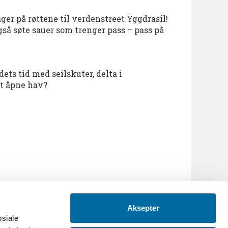
r på røttene til verdenstreet Yggdrasil!
gså søte sauer som trenger pass – pass på
ets tid med seilskuter, delta i
et åpne hav?
Aksepter
osiale