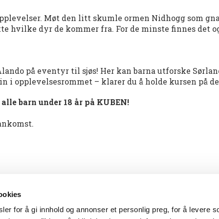
pplevelser. Møt den litt skumle ormen Nidhogg som gnage
ette hvilke dyr de kommer fra. For de minste finnes det o
ando på eventyr til sjøs! Her kan barna utforske Sørland
n i opplevelsesrommet – klarer du å holde kursen på d
r alle barn under 18 år på KUBEN!
 ankomst.
ookies
er for å gi innhold og annonser et personlig preg, for å levere s