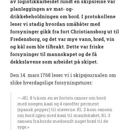
av logistikkarbeidet rundt en skipsreise var
planleggingen av mat- og-
drikkebeholdningen om bord. I protokollene
leser vi stadig hvordan småbåter med
forsyninger gikk fra fort Christiansborg ut til
Fredensborg, og det var mye vann, brød, vin
og kål som ble tilbrakt. Dette var friske
forsyninger til mannskapet og de få
dekkslavene som arbeidet på skipet.
Den 14. mars 1768 leser vi i skipsjournalen om
slike hverdagslige forsyningsturer:
«Kl. 8 ½ kom en av fortets canoer om bord
med noegen kaal og 4 cacoffer perment
(spansk pepper) til slaverne. Kl. 2 kom canoen
om bord igjen med kaal til mandskabet, Kl. 3
canoen fra borde medsendt noget brød til de
syge.»