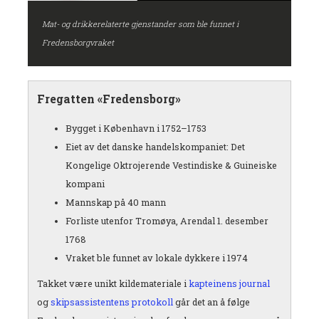
Mat- og drikkerelaterte gjenstander som ble funnet i
Fredensborgvraket
Fregatten «Fredensborg»
Bygget i København i 1752–1753
Eiet av det danske handelskompaniet: Det
Kongelige Oktrojerende Vestindiske & Guineiske
kompani
Mannskap på 40 mann
Forliste utenfor Tromøya, Arendal 1. desember
1768
Vraket ble funnet av lokale dykkere i 1974
Takket være unikt kildemateriale i
kapteinens journal
og
skipsassistentens protokoll
går det an å følge