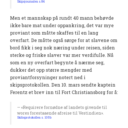
Skipsjournalen s.84
Men et mannskap på rundt 40 mann behøvde
ikke bare mat under oppankring, det var mye
proviant som måtte skaffes til en lang
overfart. De måtte også sørge for at slavene om
bord fikk i seg nok næring under reisen, siden
sterke og friske slaver var mer verdifulle. Nå
som en ny overfart begynte å nærme seg,
dukker det opp større mengder med
proviantforsyninger notert ned i
skipsprotokollen. Den 10. mars sendte kaptein
Ferentz et brev inn til Fort Christiansborg for å:
«Requirere fornødne af landets givende til
wores forestaaende afreise til Vestindien».
Skibsprotokollen s. 105b