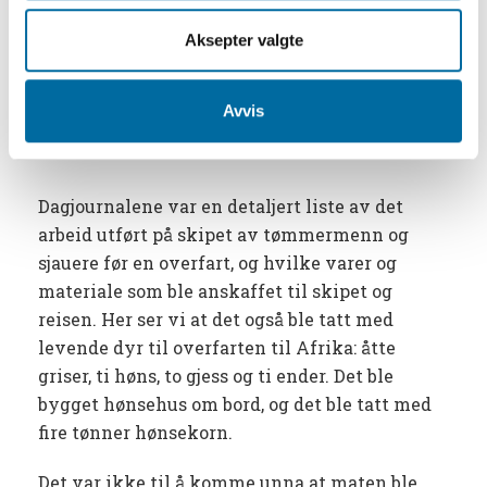
Engelsk
Nellik
Gammel vin
sennep
Aksepter valgte
Svisker
Ingefær
Ung vin
Avvis
Dagjournal Fredensborg 1967
(Liste sammenfattet av Leif Svalesen i boken
«Slaveskipet Fredensborg»)
Dagjournalene var en detaljert liste av det
arbeid utført på skipet av tømmermenn og
sjauere før en overfart, og hvilke varer og
materiale som ble anskaffet til skipet og
reisen. Her ser vi at det også ble tatt med
levende dyr til overfarten til Afrika: åtte
griser, ti høns, to gjess og ti ender. Det ble
bygget hønsehus om bord, og det ble tatt med
fire tønner hønsekorn.
Det var ikke til å komme unna at maten ble