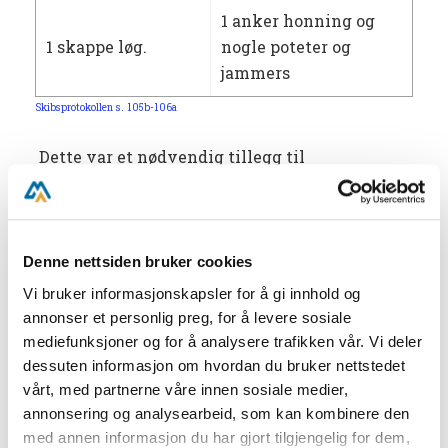
1 anker honning og
1 skappe løg.
nogle poteter og
jammers
Skibsprotokollen s. 105b-106a
Dette var et nødvendig tillegg til
beholdningen de allerede hadde anskaffet seg
ved avreisen fra København. Gjennom
dagjournalene ført av Kompaniets
ekvipagekontor ser vi at matkammeret var
Denne nettsiden bruker cookies
fylt med eksempelvis:
Vi bruker informasjonskapsler for å gi innhold og
annonser et personlig preg, for å levere sosiale
3400 kg
9530 liter
mediefunksjoner og for å analysere trafikken vår. Vi deler
200 tønner
dessuten informasjon om hvordan du bruker nettstedet
hvite
Stabs – og
byggryn
vårt, med partnerne våre innen sosiale medier,
risengryn
kahyttsøl
annonsering og analysearbeid, som kan kombinere den
med annen informasjon du har gjort tilgjengelig for dem,
1000 kg røde
60 stk.