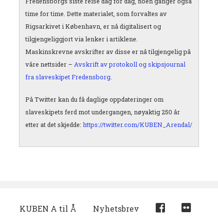
Fredensborgs siste reise dag for dag, noen ganger også
time for time. Dette materialet, som forvaltes av
Rigsarkivet i København, er nå digitalisert og
tilgjengeliggjort via lenker i artiklene.
Maskinskrevne
avskrifter av disse er nå tilgjengelig på
våre nettsider –
Avskrift av protokoll og skipsjournal
fra slaveskipet Fredensborg
.
På Twitter kan du få daglige oppdateringer om
slaveskipets ferd mot undergangen, nøyaktig 250 år
etter at det skjedde:
https://twitter.com/KUBEN_Arendal/
KUBEN A til Å
Nyhetsbrev