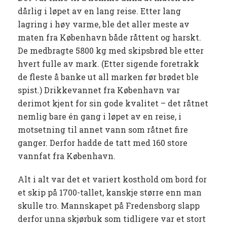
dårlig i løpet av en lang reise. Etter lang
lagring i høy varme, ble det aller meste av
maten fra København både råttent og harskt.
De medbragte 5800 kg med skipsbrød ble etter
hvert fulle av mark. (Etter sigende foretrakk
de fleste å banke ut all marken før brødet ble
spist.) Drikkevannet fra København var
derimot kjent for sin gode kvalitet – det råtnet
nemlig bare én gang i løpet av en reise, i
motsetning til annet vann som råtnet fire
ganger. Derfor hadde de tatt med 160 store
vannfat fra København.
Alt i alt var det et variert kosthold om bord for
et skip på 1700-tallet, kanskje større enn man
skulle tro. Mannskapet på Fredensborg slapp
derfor unna skjørbuk som tidligere var et stort