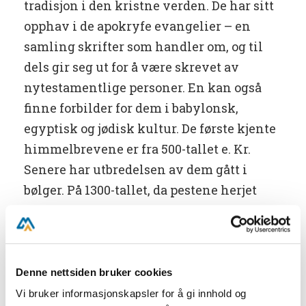
tradisjon i den kristne verden. De har sitt
opphav i de apokryfe evangelier – en
samling skrifter som handler om, og til
dels gir seg ut for å være skrevet av
nytestamentlige personer. En kan også
finne forbilder for dem i babylonsk,
egyptisk og jødisk kultur. De første kjente
himmelbrevene er fra 500-tallet e. Kr.
Senere har utbredelsen av dem gått i
bølger. På 1300-tallet, da pestene herjet
som verst, ble de spredt i store mengder i
Europa av flagellantene. Det var en sekt
som bl.a. drev med selvpinsel som
botsøvelser.
Denne nettsiden bruker cookies
Vi bruker informasjonskapsler for å gi innhold og