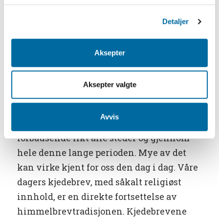
Danmark. Det er relativt få bevart, og alle
Detaljer
jeg kjenner til, er enten av dansk
opprinnelse eller de er avskrift av danske
Aksepter
brev. Aust-Agder-Arkivet har 5 brev. Og
med den nære forbindelse til Danmark, er
det ikke så rart at vi finner en del av dem
Aksepter valgte
på Sørlandskysten.
Avvis
Innholdet i himmelbrevene er
forbausende likt alle steder og gjennom
hele denne lange perioden. Mye av det
kan virke kjent for oss den dag i dag. Våre
dagers kjedebrev, med såkalt religiøst
innhold, er en direkte fortsettelse av
himmelbrevtradisjonen. Kjedebrevene