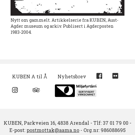
Nytt om gammelt. Artikkelserie fra KUBEN, Aust-
Agder museum og arkiv. Publisert i Agderposten
1983-2004.
KUBEN A til Å
Nyhetsbrev
KUBEN,
Parkveien 16,
4838 Arendal
-
Tlf: 37 01 79 00
-
E-post:
postmottak@aama.no
-
Org.nr: 986088695