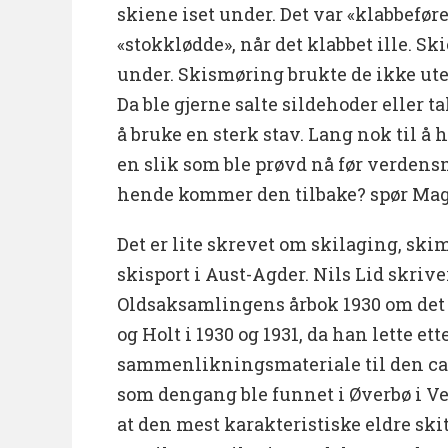
skiene iset under. Det var «klabbeføre
«stokklødde», når det klabbet ille. Sk
under. Skismøring brukte de ikke ute
Da ble gjerne salte sildehoder eller ta
å bruke en sterk stav. Lang nok til å
en slik som ble prøvd nå før verden
hende kommer den tilbake? spør Magn
Det er lite skrevet om skilaging, ski
skisport i Aust-Agder. Nils Lid skrive
Oldsaksamlingens årbok 1930 om det 
og Holt i 1930 og 1931, da han lette ett
sammenlikningsmateriale til den ca.
som dengang ble funnet i Øverbø i Ve
at den mest karakteristiske eldre ski