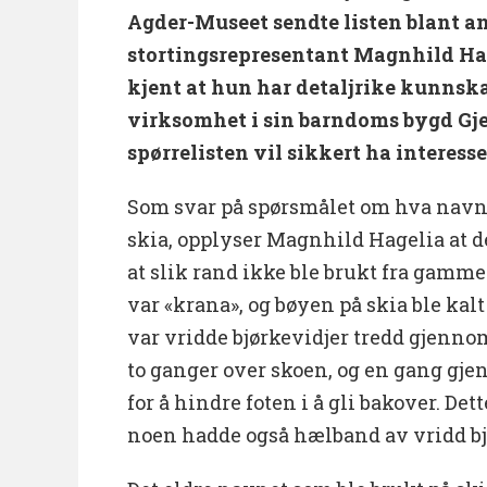
Agder-Museet sendte listen blant ann
stortingsrepresentant Magnhild Hag
kjent at hun har detaljrike kunnsk
virksomhet i sin barndoms bygd Gje
spørrelisten vil sikkert ha interesse
Som svar på spørsmålet om hva navn
skia, opplyser Magnhild Hagelia at de
at slik rand ikke ble brukt fra gamm
var «krana», og bøyen på skia ble kal
var vridde bjørkevidjer tredd gjennom
to ganger over skoen, og en gang gje
for å hindre foten i å gli bakover. De
noen hadde også hælband av vridd bj