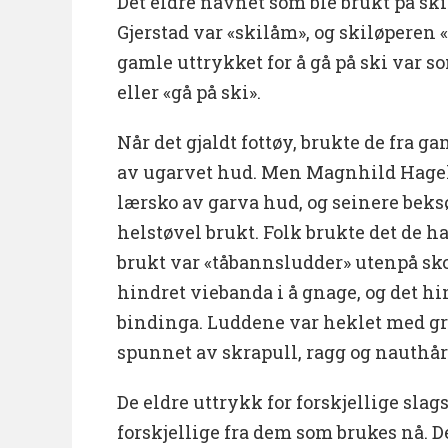
Det eldre navnet som ble brukt på ski
Gjerstad var «skilåm», og skiløperen 
gamle uttrykket for å gå på ski var s
eller «gå på ski».
Når det gjaldt fottøy, brukte de fra 
av ugarvet hud. Men Magnhild Hagel
lærsko av garva hud, og seinere beksø
helstøvel brukt. Folk brukte det de h
brukt var «tåbannsludder» utenpå sko
hindret viebanda i å gnage, og det hin
bindinga. Luddene var heklet med g
spunnet av skrapull, ragg og nauthår
De eldre uttrykk for forskjellige slags
forskjellige fra dem som brukes nå. De