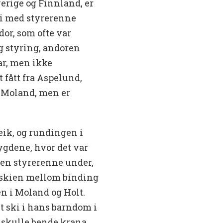
verige og Finnland, er
ki med styrerenne
dor, som ofte var
g styring, andoren
par, men ikke
fått fra Aspelund,
r Moland, men er
eik, og rundingen i
ygdene, hvor det var
gen styrerenne under,
m skien mellom binding
jen i Moland og Holt.
et ski i hans barndom i
e skulle bende krana.