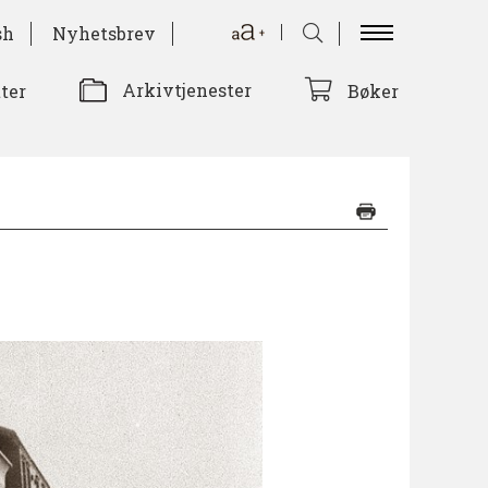
sh
Nyhetsbrev
Arkivtjenester
tter
Bøker