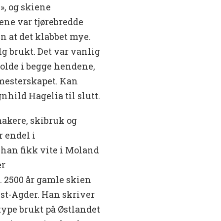
», og skiene
iene var tjørebredde
n at det klabbet mye.
lg brukt. Det var vanlig
 holde i begge hendene,
smesterskapet. Kan
hild Hagelia til slutt.
makere, skibruk og
r endel i
han fikk vite i Moland
er
 2500 år gamle skien
st-Agder. Han skriver
type brukt på Østlandet