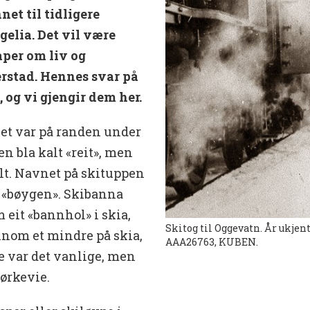
et til tidligere
elia. Det vil være
aper om liv og
rstad. Hennes svar på
, og vi gjengir dem her.
et var på randen under
n bla kalt «reit», men
elt. Navnet på skituppen
t «bøygen». Skibanna
 eit «bannhol» i skia,
Skitog til Oggevatn. År ukjen
nnom et mindre på skia,
AAA26763, KUBEN.
tte var det vanlige, men
ørkevie.