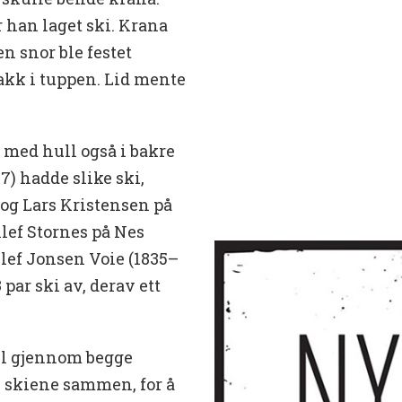
 han laget ski. Krana
en snor ble festet
kk i tuppen. Lid mente
 med hull også i bakre
37) hadde slike ski,
og Lars Kristensen på
llef Stornes på Nes
lef Jonsen Voie (1835–
par ski av, derav ett
ull gjennom begge
e skiene sammen, for å