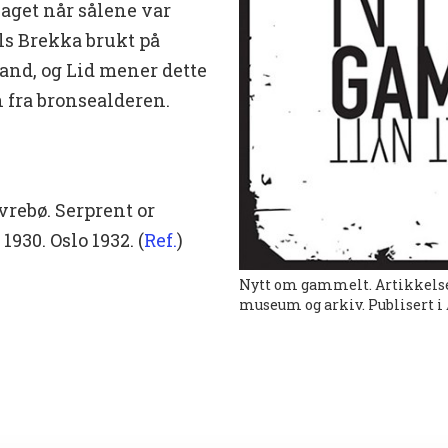
 laget når sålene var
ls Brekka brukt på
and, og Lid mener dette
n fra bronsealderen.
Øvrebø. Serprent or
930. Oslo 1932. (
Ref.
)
Nytt om gammelt. Artikkelse
museum og arkiv. Publisert i