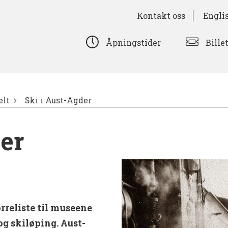
Kontakt oss
Engli
Bille
Åpningstider
lt
Ski i Aust-Agder
er
rreliste til museene
og skiløping. Aust-