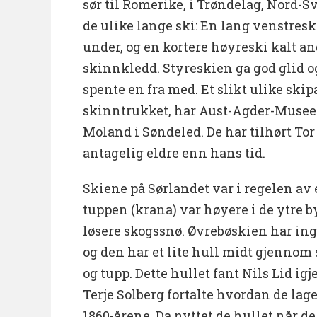
sør til Romerike, i Trøndelag, Nord-S
de ulike lange ski: En lang venstres
under, og en kortere høyreski kalt an
skinnkledd. Styreskien ga god glid o
spente en fra med. Et slikt ulike ski
skinntrukket, har Aust-Agder-Museet 
Moland i Søndeled. De har tilhørt To
antagelig eldre enn hans tid.
Skiene på Sørlandet var i regelen av 
tuppen (krana) var høyere i de ytre b
løsere skogssnø. Øvrebøskien har in
og den har et lite hull midt gjenno
og tupp. Dette hullet fant Nils Lid ig
Terje Solberg fortalte hvordan de lag
1860-årene. Da nyttet de hullet når d