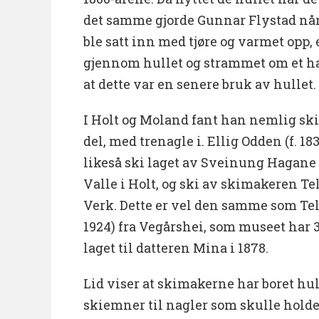
det samme gjorde Gunnar Flystad når
ble satt inn med tjøre og varmet opp, 
gjennom hullet og strammet om et ha
at dette var en senere bruk av hullet.
I Holt og Moland fant han nemlig ski
del, med trenagle i. Ellig Odden (f. 18
likeså ski laget av Sveinung Hagane 
Valle i Holt, og ski av skimakeren Te
Verk. Dette er vel den samme som Tel
1924) fra Vegårshei, som museet har 3 
laget til datteren Mina i 1878.
Lid viser at skimakerne har boret h
skiemner til nagler som skulle hold