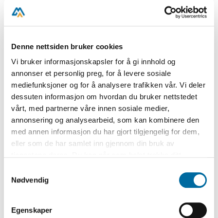
svøpet til side, for at hyrdene skal se det
lille under. Vi legger merke til at den
aldrende Josef bak henne løfter et tent
Denne nettsiden bruker cookies
lys. Men det er likevel stråleglansen
Vi bruker informasjonskapsler for å gi innhold og
omkring barnet som er lyskilden i bildet.
annonser et personlig preg, for å levere sosiale
Dette er en av de mange detaljer som
mediefunksjoner og for å analysere trafikken vår. Vi deler
finnes i legendene som etterhvert dannet
dessuten informasjon om hvordan du bruker nettstedet
vårt, med partnerne våre innen sosiale medier,
seg omkring Kristi fødsel, og som også ga
annonsering og analysearbeid, som kan kombinere den
seg uttrykk i bildene. Det guddommelige
med annen informasjon du har gjort tilgjengelig for dem,
lys overstrålte helt denne verdens
eller som de har samlet inn gjennom din bruk av
lyskilder.
tjenestene deres. Du kan når som helst trekke ditt
samtykke i ettertid ved å trykke på bindersen i hjørnet,
Samtykkevalg
På samme måte framstilles oksen og
så endre samtykke og så avvis.
Nødvendig
eselet her som i utallige eldre utgaver av
motivet: Eselet er travelt opptatt med å
Egenskaper