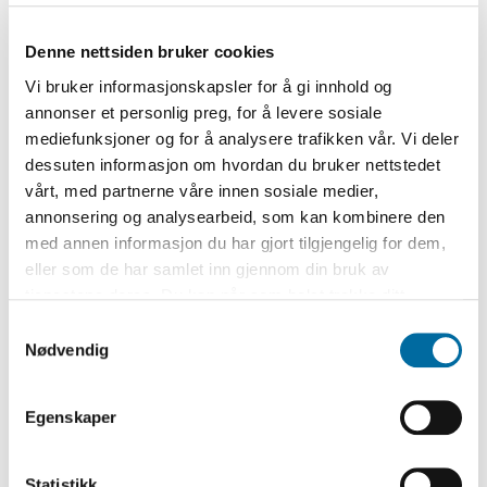
Molandske bønder deraf skal nyde hvad
de har tilgode».
Denne nettsiden bruker cookies
Vi bruker informasjonskapsler for å gi innhold og
Situasjonen var denne: Fullmektig
annonser et personlig preg, for å levere sosiale
Connis hadde ikke penger fordi
mediefunksjoner og for å analysere trafikken vår. Vi deler
dessuten informasjon om hvordan du bruker nettstedet
Larvikgreven på dette tidspunktet var på
vårt, med partnerne våre innen sosiale medier,
konkursens rand. Og dette fikk store
annonsering og analysearbeid, som kan kombinere den
konsekvenser for de mange menneskene
med annen informasjon du har gjort tilgjengelig for dem,
i Arendalsdistriktet som hadde
eller som de har samlet inn gjennom din bruk av
tjenestene deres. Du kan når som helst trekke ditt
forbindelse med gruvevirksomheten. Det
samtykke i ettertid ved å trykke på bindersen i hjørnet,
Samtykkevalg
gjaldt ikke bare gruvearbeiderne, men
så endre samtykke og så avvis.
Nødvendig
f.eks. malmskippere, kjøpmenn som
leverte varer osv.
Egenskaper
Og altså de «Molandske bønder». Bøndene
fra Østre Moland kom med i bildet fordi
Statistikk