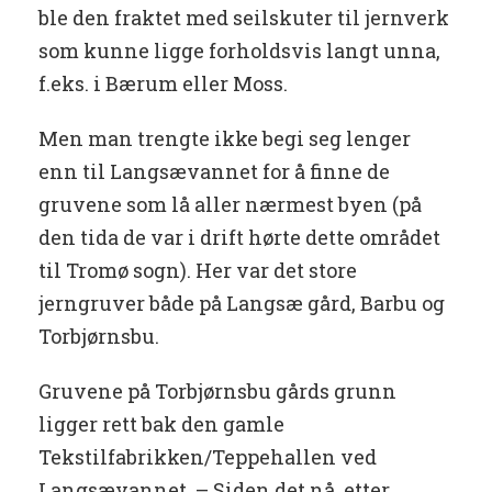
ble den fraktet med seilskuter til jernverk
som kunne ligge forholdsvis langt unna,
f.eks. i Bærum eller Moss.
Men man trengte ikke begi seg lenger
enn til Langsævannet for å finne de
gruvene som lå aller nærmest byen (på
den tida de var i drift hørte dette området
til Tromø sogn). Her var det store
jerngruver både på Langsæ gård, Barbu og
Torbjørnsbu.
Gruvene på Torbjørnsbu gårds grunn
ligger rett bak den gamle
Tekstilfabrikken/Teppehallen ved
Langsævannet. – Siden det nå, etter