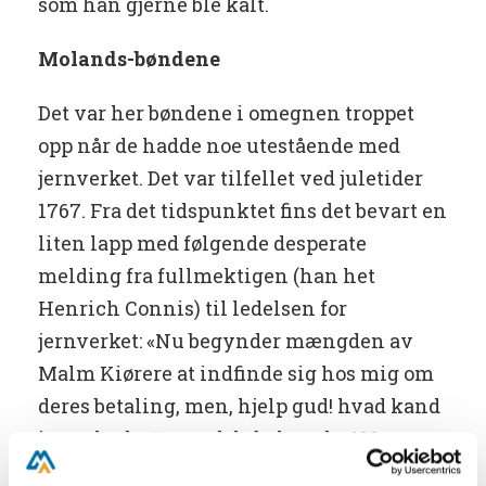
som han gjerne ble kalt.
Molands-bøndene
Det var her bøndene i omegnen troppet
opp når de hadde noe utestående med
jernverket. Det var tilfellet ved juletider
1767. Fra det tidspunktet fins det bevart en
liten lapp med følgende desperate
melding fra fullmektigen (han het
Henrich Connis) til ledelsen for
jernverket: «Nu begynder mængden av
Malm Kiørere at indfinde sig hos mig om
deres betaling, men, hjelp gud! hvad kand
jeg vel udrette med de belovede 400
riksdaler blandt saa mange, naar de