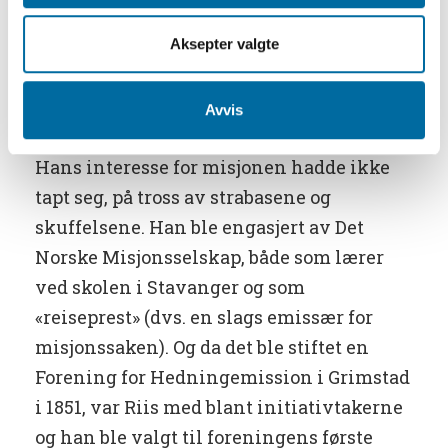
datter av kjøpmann og skipsreder
Aksepter valgte
Christian Rosenberg Pharo i Grimstad. Så
kjøpte han seg en eiendom på Naksbie og
Avvis
slo seg ned i Fjære.
Hans interesse for misjonen hadde ikke
tapt seg, på tross av strabasene og
skuffelsene. Han ble engasjert av Det
Norske Misjonsselskap, både som lærer
ved skolen i Stavanger og som
«reiseprest» (dvs. en slags emissær for
misjonssaken). Og da det ble stiftet en
Forening for Hedningemission i Grimstad
i 1851, var Riis med blant initiativtakerne
og han ble valgt til foreningens første