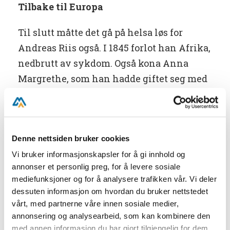
Tilbake til Europa
Til slutt måtte det gå på helsa løs for
Andreas Riis også. I 1845 forlot han Afrika,
nedbrutt av sykdom. Også kona Anna
Margrethe, som han hadde giftet seg med
på misjonsmarken, var syk. Hun døde
under overfarten til Europa.
Nå var det attpåtil oppstått
Denne nettsiden bruker cookies
uoverensstemmelser mellom Riis og
Vi bruker informasjonskapsler for å gi innhold og
ledelsen for misjonsselskapet. Riis avga
annonser et personlig preg, for å levere sosiale
mediefunksjoner og for å analysere trafikken vår. Vi deler
rapport og trakk seg ut av virksomheten.
dessuten informasjon om hvordan du bruker nettstedet
vårt, med partnerne våre innen sosiale medier,
Det var ingenting å si på den innsatsen
annonsering og analysearbeid, som kan kombinere den
han hadde nedlagt i misjonens tjeneste.
med annen informasjon du har gjort tilgjengelig for dem,